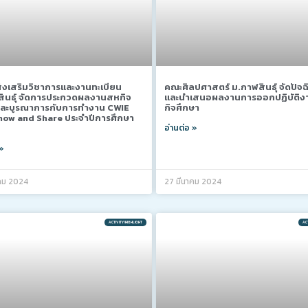
่งเสริมวิชาการและงานทะเบียน
คณะศิลปศาสตร์ ม.กาฬสินธุ์ จัดปัจฉ
ินธุ์ จัดการประกวดผลงานสหกิจ
และนำเสนอผลงานการออกปฏิบัติ
และบูรณาการกับการทำงาน CWIE
กิจศึกษา
ow and Share ประจำปีการศึกษา
อ่านต่อ »
 »
คม 2024
27 มีนาคม 2024
ACTIVITY/HIGHLIGHT
ACT