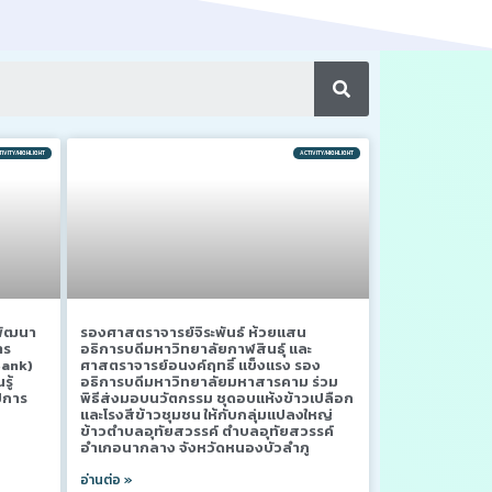
IVITY/HIGHLIGHT
ACTIVITY/HIGHLIGHT
มพัฒนา
รองศาสตราจารย์จิระพันธ์ ห้วยแสน
าร
อธิการบดีมหาวิทยาลัยกาฬสินธุ์ และ
Bank)
ศาสตราจารย์อนงค์ฤทธิ์ แข็งแรง รอง
ู้
อธิการบดีมหาวิทยาลัยมหาสารคาม ร่วม
ีการ
พิธีส่งมอบนวัตกรรม ชุดอบแห้งข้าวเปลือก
และโรงสีข้าวชุมชน ให้กับกลุ่มแปลงใหญ่
ข้าวตำบลอุทัยสวรรค์ ตำบลอุทัยสวรรค์
อำเภอนากลาง จังหวัดหนองบัวลำภู
อ่านต่อ »