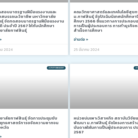
ดสอบมาตรฐานฝีมือเเรงงานและ
คณะวิทยาศาสตร์และเทคโนโลยีสุข
สมรรถนะวิชาชีพ มหาวิทยาลัย
ม.กาฬสินธุ์ จัดปัจฉิมนิเทศนักศึกษา
ธุ์ จัดทดสอบมาตรฐานฝีมือแรงงาน
ศึกษา 2566 ชี้แนวทางการประกอบ
ิ ประจำปี 2567 ให้กับนักศึกษา
การเป็นผู้ประกอบการ การทำธุรกิจห
ยาลัยกาฬสินธุ์
สำเร็จการศึกษา
 »
อ่านต่อ »
คม 2024
25 มีนาคม 2024
ACTIVITY/HIGHLIGHT
ACT
ยาลัยกาฬสินธุ์ จัดการประชุมขับ
หน่วยบ่มเพาะวิสาหกิจ สถาบันวิจัย
นยุทธศาสตร์การขจัดความยากจน
พัฒนา ม.กาฬสินธุ์ จัดโครงการสร้า
งหวัด
บันดาลใจในการเป็นผู้ประกอบการ ปร
2567
 »