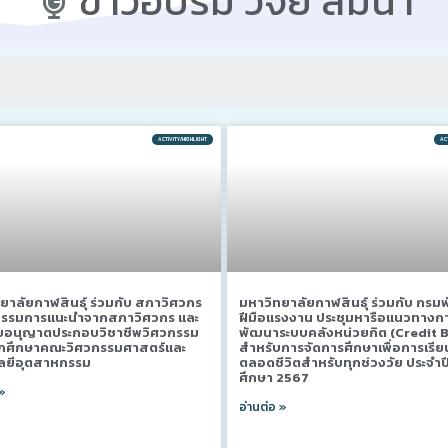
ข่าวอบรม วิจัย สัมนา
ACTIVITY/HIGHLIGHT
ACT
ยาลัยกาฬสินธุ์ ร่วมกับ สภาวิศวกร
มหาวิทยาลัยกาฬสินธุ์ ร่วมกับ กร
จกรรมการแนะนำจากสภาวิศวกร และ
ฝีมือแรงงาน ประชุมหารือแนวทางก
ใบอนุญาตประกอบวิชาชีพวิศวกรรม
พัฒนาระบบคลังหน่วยกิต (Credit 
นักศึกษาคณะวิศวกรรมศาสตร์และ
สำหรับการจัดการศึกษาเพื่อการเรียนร
ลยีอุตสาหกรรม
ตลอดชีวิตสำหรับทุกช่วงวัย ประจำป
ศึกษา 2567
 »
อ่านต่อ »