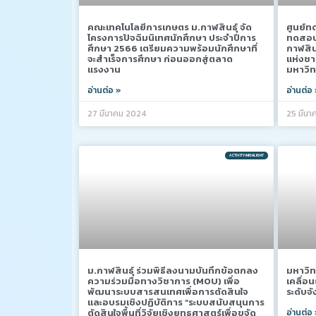
คณะเทคโนโลยีการเกษตร ม.กาฬสินธุ์ จัด
ศูนย์ท
โครงการปัจฉิมนิเทศนักศึกษา ประจำปีการ
ทดสอบ
ศึกษา 2566 เตรียมความพร้อมนักศึกษาที่
กาฬสิน
จะสำเร็จการศึกษา ก่อนออกสู่ตลาด
แห่งชาต
แรงงาน
มหาวิท
อ่านต่อ »
อ่านต่อ
27 มีนาคม 2024
25 มีนา
ACTIVITY/HIGHLIGHT
ม.กาฬสินธุ์ ร่วมพิธีลงนามบันทึกข้อตกลง
มหาวิท
ความร่วมมือทางวิชาการ (MOU) เพื่อ
เคลื่อ
พัฒนาระบบสารสนเทศเพื่อการตัดสินใจ
ระดับจั
และอบรมเชิงปฏิบัติการ “ระบบสนับสนุนการ
ตัดสินใจพื้นที่วิจัยเชิงยุทธศาสตร์เพื่อขจัด
อ่านต่อ