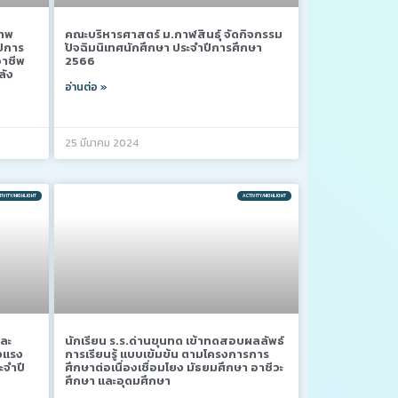
ภาพ
คณะบริหารศาสตร์ ม.กาฬสินธุ์ จัดกิจกรรม
ปีการ
ปัจฉิมนิเทศนักศึกษา ประจำปีการศึกษา
อาชีพ
2566
ลัง
อ่านต่อ »
25 มีนาคม 2024
IVITY/HIGHLIGHT
ACTIVITY/HIGHLIGHT
และ
นักเรียน ร.ร.ด่านขุนทด เข้าทดสอบผลลัพธ์
งแรง
การเรียนรู้ แบบเข้มข้น ตามโครงการการ
ะจำปี
ศึกษาต่อเนื่องเชื่อมโยง มัธยมศึกษา อาชีวะ
ศึกษา และอุดมศึกษา