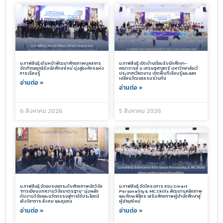
ม.กาฬสินธุ์ เดินหน้าพัฒนาศักยภาพบุคลากร
ม.กาฬสินธุ์ เปิดบ้านต้อนรับนักศึกษา–
จัดทำกลยุทธ์รับนักศึกษาใหม่ มุ่งสู่องค์กรแห่ง
คณาจารย์ ม.เศรษฐศาสตร์ มหาวิทยาลัยเว้
การเรียนรู้
ประเทศเวียดนาม เปิดพื้นที่เรียนรู้และแลก
เปลี่ยนวัฒนธรรมร่วมกัน
อ่านต่อ »
อ่านต่อ »
6 สิงหาคม 2026
5 สิงหาคม 2026
ม.กาฬสินธุ์ จัดอบรมยกระดับศักยภาพนักวิจัย
ม.กาฬสินธุ์ จัดโครงการ KSU Smart
“การเขียนบทความวิจัยมาตรฐาน” มุ่งผลัก
Personality & MC Skills พัฒนาบุคลิกภาพ
ดันงานวิจัยและนวัตกรรมสู่การใช้ประโยชน์
และทักษะพิธีกร เสริมศักยภาพผู้นำนักศึกษาสู่
เชิงวิชาการ สังคม และชุมชน
ผู้นำยุคใหม่
อ่านต่อ »
อ่านต่อ »