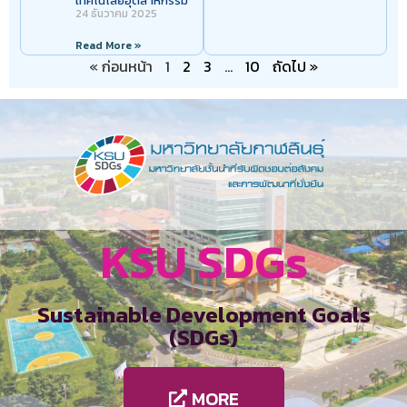
เทคโนโลยีอุตสาหกรรม
24 ธันวาคม 2025
Read More »
« ก่อนหน้า
1
2
3
…
10
ถัดไป »
KSU SDGs
Sustainable Development Goals
(SDGs)
MORE