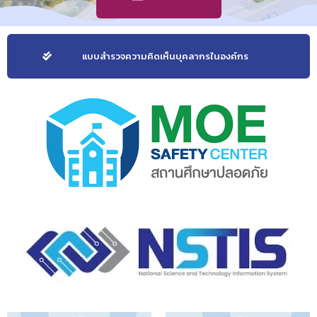
แบบสำรวจความคิดเห็นบุคลากรในองค์กร