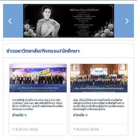
ข่าวมหาวิทยาลัย/กิจกรรม/นักศึกษา
ม.กาฬสินธุ์ ร่วมกับ กระทรวงแรงงาน เปิด
มกส. เดินหน้าโครงการเสริมสร้างเครือข่าย
งานใหญ่ “Job Fair @กาฬสินธุ์มีดีครบ เรียน
หลักสูตรนวัตกรรมการสื่อสารเพื่อต่อต้านการ
ได้งบ จบได้งาน” มุ่งสร้างโอกาสและขับเคลื่อน
ทุจริต พัฒนานักศึกษาสู่ผู้นำการเปลี่ยนแปลง
ตลาดแรงงานไทย
ขยายผลสู่โรงเรียนและชุมชน
อ่านต่อ »
อ่านต่อ »
7 สิงหาคม 2026
7 สิงหาคม 2026