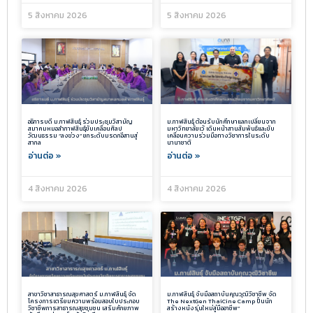
5 สิงหาคม 2026
5 สิงหาคม 2026
อธิการบดี ม.กาฬสินธุ์ ร่วมประชุมวิสามัญ
ม.กาฬสินธุ์ ต้อนรับนักศึกษาแลกเปลี่ยนจาก
สมาคมหมอลำกาฬสินธุ์ขับเคลื่อนศิลป
มหาวิทยาลัยเว้ เดินหน้าสานสัมพันธ์และขับ
วัฒนธรรม “ลงข่วง” ยกระดับมรดกอีสานสู่
เคลื่อนความร่วมมือทางวิชาการในระดับ
สากล
นานาชาติ
อ่านต่อ »
อ่านต่อ »
4 สิงหาคม 2026
4 สิงหาคม 2026
สาขาวิชาสาธารณสุขศาสตร์ ม.กาฬสินธุ์ จัด
ม.กาฬสินธุ์ จับมือสถาบันคุณวุฒิวิชาชีพ จัด
โครงการเตรียมความพร้อมสอบใบประกอบ
The NextGen ThaiCine Camp ปั้นนัก
วิชาชีพการสาธารณสุขชุมชน เสริมศักยภาพ
สร้างหนังรุ่นใหม่สู่มืออาชีพ”