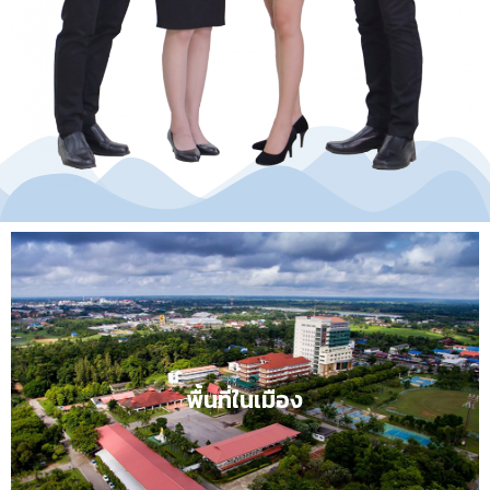
พื้นที่ในเมืองคลิก
พื้นที่ในเมือง
ความรู้สร้างคุณค่า ภูมิปัญญาสร้างสังคม
ปรัชญา