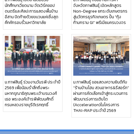
นักศึกษาเวียดนาม จัดเวิร์คชอป
จังหวัดกาฬสินธุ์ เปิดหลักสูตร
ดนตรีและศิลปะการแสดงพื้นบ้าน
Non-Degree ยกระดับเกษตรกร
อีสาน ปิดท้ายด้วยขบวนแห่เซิ้งสุด
สู่นวัตกรธุรกิจเกษตร ปั้น “กุ้ง
คึกคักรอบรั้วมหาวิทยาลัย
ก้ามกราม GI” พรีเมียมครบวงจร
ม.กาฬสินธุ์ ร่วมงานวันรพี ประจำปี
ม.กาฬสินธุ์ ขอแสดงความยินดีกับ
2569 เพื่อน้อมรำลึกถึงพระ
“ร้านบ้านโฮม สวนอาหาร&รีสอร์ท”
มหากรุณาธิคุณพระเจ้าบรมวงศ์
ผ่านการคัดเลือกเข้าสู่กระบวนการ
เธอ พระองค์เจ้ารพีพัฒนศักดิ์
พัฒนาเร่งการเติบโต
กรมหลวงราชบุรีดิเรกฤทธิ์
(Acceleration)ในโครงการ
THAI-RAP ประจำปี 2569