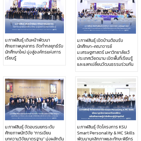
ม.กาฬสินธุ์ เดินหน้าพัฒนา
ม.กาฬสินธุ์ เปิดบ้านต้อนรับ
ศักยภาพบุคลากร จัดทำกลยุทธ์รับ
นักศึกษา–คณาจารย์
นักศึกษาใหม่ มุ่งสู่องค์กรแห่งการ
ม.เศรษฐศาสตร์ มหาวิทยาลัยเว้
เรียนรู้
ประเทศเวียดนาม เปิดพื้นที่เรียนรู้
และแลกเปลี่ยนวัฒนธรรมร่วมกัน
ม.กาฬสินธุ์ จัดอบรมยกระดับ
ม.กาฬสินธุ์ จัดโครงการ KSU
ศักยภาพนักวิจัย “การเขียน
Smart Personality & MC Skills
บทความวิจัยมาตรฐาน” มุ่งผลักดัน
พัฒนาบุคลิกภาพและทักษะพิธีกร