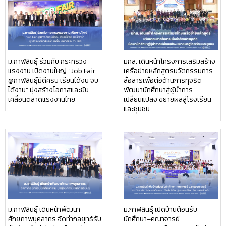
ม.กาฬสินธุ์ ร่วมกับ กระทรวง
มกส. เดินหน้าโครงการเสริมสร้าง
แรงงาน เปิดงานใหญ่ “Job Fair
เครือข่ายหลักสูตรนวัตกรรมการ
@กาฬสินธุ์มีดีครบ เรียนได้งบ จบ
สื่อสารเพื่อต่อต้านการทุจริต
ได้งาน” มุ่งสร้างโอกาสและขับ
พัฒนานักศึกษาสู่ผู้นำการ
เคลื่อนตลาดแรงงานไทย
เปลี่ยนแปลง ขยายผลสู่โรงเรียน
และชุมชน
ม.กาฬสินธุ์ เดินหน้าพัฒนา
ม.กาฬสินธุ์ เปิดบ้านต้อนรับ
ศักยภาพบุคลากร จัดทำกลยุทธ์รับ
นักศึกษา–คณาจารย์