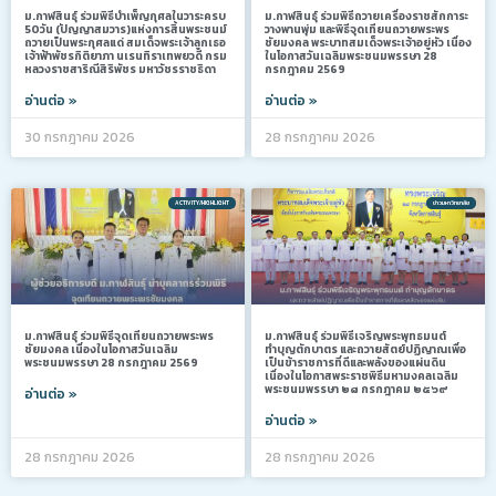
ม.กาฬสินธุ์ ร่วมพิธีบำเพ็ญกุศลในวาระครบ
ม.กาฬสินธุ์ ร่วมพิธีถวายเครื่องราชสักการะ
50วัน (ปัญญาสมวาร)แห่งการสิ้นพระชนม์
วางพานพุ่ม และพิธีจุดเทียนถวายพระพร
ถวายเป็นพระกุศลแด่ สมเด็จพระเจ้าลูกเธอ
ชัยมงคล พระบาทสมเด็จพระเจ้าอยู่หัว เนื่อง
เจ้าฟ้าพัชรกิติยาภา นเรนทิราเทพยวดี กรม
ในโอกาสวันเฉลิมพระชนมพรรษา 28
หลวงราชสาริณีสิริพัชร มหาวัชรราชธิดา
กรกฎาคม 2569
อ่านต่อ »
อ่านต่อ »
30 กรกฎาคม 2026
28 กรกฎาคม 2026
ACTIVITY/HIGHLIGHT
ข่าวมหาวิทยาลัย
ม.กาฬสินธุ์ ร่วมพิธีจุดเทียนถวายพระพร
ม.กาฬสินธุ์ ร่วมพิธีเจริญพระพุทธมนต์
ชัยมงคล เนื่องในโอกาสวันเฉลิม
ทำบุญตักบาตร และถวายสัตย์ปฏิญาณเพื่อ
พระชนมพรรษา 28 กรกฎาคม 2569
เป็นข้าราชการที่ดีและพลังของแผ่นดิน
เนื่องในโอกาสพระราชพิธีมหามงคลเฉลิม
พระชนมพรรษา ๒๘ กรกฎาคม ๒๕๖๙
อ่านต่อ »
อ่านต่อ »
28 กรกฎาคม 2026
28 กรกฎาคม 2026