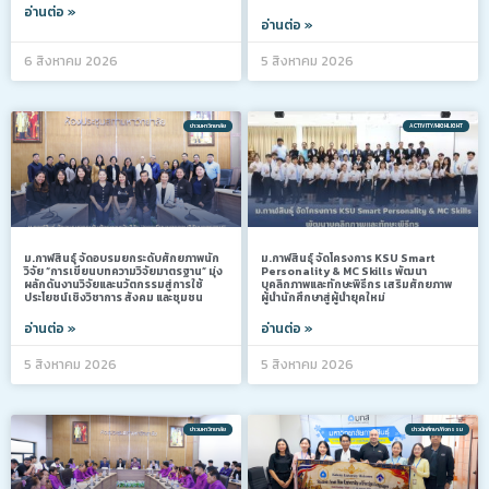
อ่านต่อ »
อ่านต่อ »
6 สิงหาคม 2026
5 สิงหาคม 2026
ข่าวมหาวิทยาลัย
ACTIVITY/HIGHLIGHT
ม.กาฬสินธุ์ จัดอบรมยกระดับศักยภาพนัก
ม.กาฬสินธุ์ จัดโครงการ KSU Smart
วิจัย “การเขียนบทความวิจัยมาตรฐาน” มุ่ง
Personality & MC Skills พัฒนา
ผลักดันงานวิจัยและนวัตกรรมสู่การใช้
บุคลิกภาพและทักษะพิธีกร เสริมศักยภาพ
ประโยชน์เชิงวิชาการ สังคม และชุมชน
ผู้นำนักศึกษาสู่ผู้นำยุคใหม่
อ่านต่อ »
อ่านต่อ »
5 สิงหาคม 2026
5 สิงหาคม 2026
ข่าวมหาวิทยาลัย
ข่าวนักศึกษา/กิจกรรม