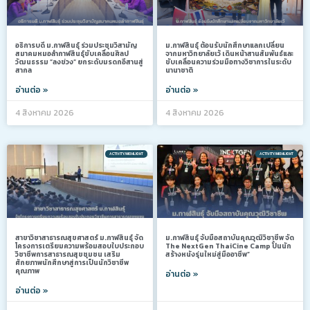
อธิการบดี ม.กาฬสินธุ์ ร่วมประชุมวิสามัญ
ม.กาฬสินธุ์ ต้อนรับนักศึกษาแลกเปลี่ยน
สมาคมหมอลำกาฬสินธุ์ขับเคลื่อนศิลป
จากมหาวิทยาลัยเว้ เดินหน้าสานสัมพันธ์และ
วัฒนธรรม “ลงข่วง” ยกระดับมรดกอีสานสู่
ขับเคลื่อนความร่วมมือทางวิชาการในระดับ
สากล
นานาชาติ
อ่านต่อ »
อ่านต่อ »
4 สิงหาคม 2026
4 สิงหาคม 2026
ACTIVITY/HIGHLIGHT
ACTIVITY/HIGHLIGHT
สาขาวิชาสาธารณสุขศาสตร์ ม.กาฬสินธุ์ จัด
ม.กาฬสินธุ์ จับมือสถาบันคุณวุฒิวิชาชีพ จัด
โครงการเตรียมความพร้อมสอบใบประกอบ
The NextGen ThaiCine Camp ปั้นนัก
วิชาชีพการสาธารณสุขชุมชน เสริม
สร้างหนังรุ่นใหม่สู่มืออาชีพ”
ศักยภาพนักศึกษาสู่การเป็นนักวิชาชีพ
คุณภาพ
อ่านต่อ »
อ่านต่อ »