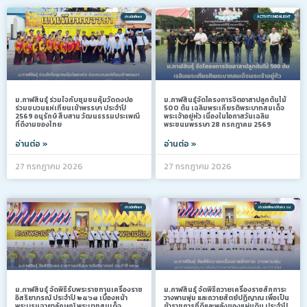
ข่าวนักศึกษา
ACTIVITY/HIGHLIGHT
ม.กาฬสินธุ์ ร่วมใจกับชุมชนคุ้มวัดดงปอ
ม.กาฬสินธุ์จัดโครงการจิตอาสาปลูกต้นไม้
ร่วมขบวนแห่เทียนเข้าพรรษา ประจำปี
500 ต้น เฉลิมพระเกียรติพระบาทสมเด็จ
2569 อนุรักษ์ สืบสาน วัฒนธรรมประเพณี
พระเจ้าอยู่หัว เนื่องในโอกาสวันเฉลิม
ที่ดีงามของไทย
พระชนมพรรษา 28 กรกฎาคม 2569
อ่านต่อ »
อ่านต่อ »
27 กรกฎาคม 2026
27 กรกฎาคม 2026
ข่าวนักศึกษา
ข่าวนักศึกษา/กิจกรรม
ม.กาฬสินธุ์ จัดพิธีรับพระราชทานเครื่องราช
ม.กาฬสินธุ์ จัดพิธีถวายเครื่องราชสักการะ
อิสริยาภรณ์ ประจำปี ๒๕๖๘ เบื้องหน้า
วางพานพุ่ม และถวายสัตย์ปฏิญาณ เพื่อเป็น
พระบรมฉายาลักษณ์ พระบาทสมเด็จ
ข้าราชการที่ดีและพลังของแผ่นดิน ประจำปี