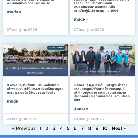
พระเจ้าอยู่หัว อย่างสมพระเกียรติ
2569 เนื่องในโอกาสวันเฉลิม
พระชนมพรรษา พระบาทสมเด็จ
พระเจ้าอยู่หัว 28 กรกฎาคม 2569
อ่านต่อ »
อ่านต่อ »
27 กรกฎาคม 2026
27 กรกฎาคม 2026
ACTIVITY/HIGHLIGHT
ข่าวมหาวิทยาลัย
ม.กาฬสินธุ์ ร่วมสืบสานประเพณีแห่เทียน
ม.กาฬสินธุ์ มุ่งยกระดับมาตรฐาน นำคณะ
เข้าพรรษา ประจำปี 2569 ส่งเสริมพระพุทธ
กรรมการศูนย์พัฒนาทรัพยากรมนุษย์ฯ
ศาสนาและอนุรักษ์วัฒนธรรมท้องถิ่น
เข้าศึกษาดูงาน ณ สมาคมส่งเสริมความ
ปลอดภัยฯ และสถาบันส่งเสริมความปลอด
ภัยฯ
อ่านต่อ »
อ่านต่อ »
24 กรกฎาคม 2026
24 กรกฎาคม 2026
« Previous
1
2
3
4
5
6
7
8
9
10
Next »