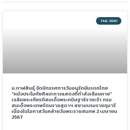
TAG: SDG1
ม.กาฬสินธุ์ จัดนิทรรศการวันอนุรักษ์มรดกไทย
“หนังประโมทัยศิลปะการแสดงที่กำลังเลือนหาย”
เฉลิมพระเกียรติสมเด็จพระกนิษฐาธิราชเจ้า กรม
สมเด็จพระเทพรัตนราชสุดาฯ สยามบรมราชกุมารี
เนื่องในโอกาสวันคล้ายวันพระราชสมภพ 2 เมษายน
2567