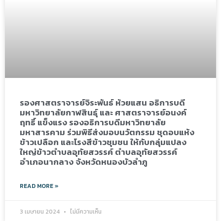
รองศาสตราจารย์จิระพันธ์ ห้วยแสน อธิการบดี
มหาวิทยาลัยกาฬสินธุ์ และ ศาสตราจารย์อนงค์
ฤทธิ์ แข็งแรง รองอธิการบดีมหาวิทยาลัย
มหาสารคาม ร่วมพิธีส่งมอบนวัตกรรม ชุดอบแห้ง
ข้าวเปลือก และโรงสีข้าวชุมชน ให้กับกลุ่มแปลง
ใหญ่ข้าวตำบลอุทัยสวรรค์ ตำบลอุทัยสวรรค์
อำเภอนากลาง จังหวัดหนองบัวลำภู
READ MORE »
3 เมษายน 2024
ไม่มีความเห็น