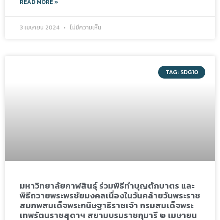
READ MORE »
3 เมษายน 2024
ไม่มีความเห็น
TAG: SDG10
มหาวิทยาลัยกาฬสินธุ์ ร่วมพิธีทำบุญตักบาตร และ
พิธีถวายพระพรชัยมงคลเนื่องในวันคล้ายวันพระราช
สมภพสมเด็จพระกนิษฐาธิราชเจ้า กรมสมเด็จพระ
เทพรัตนราชสุดาฯ สยามบรมราชกุมารี ๒ เมษายน