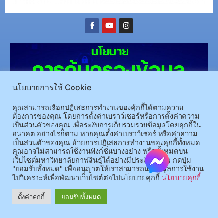
นโยบายการใช้ Cookie
คุณสามารถเลือกปฏิเสธการทำงานของคุ้กกี้ได้ตามความ
ต้องการของคุณ โดยการตั้งค่าเบราว์เซอร์หรือการตั้งค่าความ
เป็นส่วนตัวของคุณ เพื่อระงับการเก็บรวมรวบข้อมูลโดยคุกกี้ใน
(อ.นามน)13 หมู่ 14 ต.สงเปลือย อ.นามน จ.กาฬสินธุ์ 46230
โทรศัพท์ : 043-602-055 โทรสาร :
อนาคต อย่างไรก็ตาม หากคุณตั้งค่าเบราว์เซอร์ หรือค่าความ
เป็นส่วนตัวของคุณ ด้วยการปฎิเสธการทำงานของคุกกี้ทั้งหมด
043-602-044
คุณอาจไม่สามารถใช้งานฟังก์ชั่นบางอย่าง หรือทั้งหมดบน
(อ.เมือง)62/1 ถ.เกษตรสมบูรณ์ ต.กาฬสินธุ์ อ.เมือง จ.กาฬสินธุ์ 46000
โทรศัพท์ 043-811128 08-
เว็บไซต์มหาวิทยาลัยกาฬสินธุ์ได้อย่างมีประสิทธิภาพ กดปุ่ม
64584360 โทรสาร 043-813070
"ยอมรับทั้งหมด" เพื่ออนุญาตให้เราสามารถนำข้อมูลการใช้งาน
ไปวิเคราะห์เพื่อพัฒนาเว็บไซต์ต่อไปนโยบายคุกกี้
นโยบายคุกกี้
© 2025 All rights Reserved.
ตั้งค่าคุกกี้
ยอมรับทั้งหมด