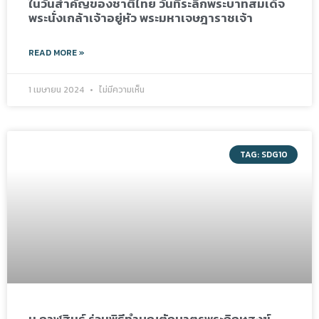
ในวันสำคัญของชาติไทย วันที่ระลึกพระบาทสมเด็จ
พระนั่งเกล้าเจ้าอยู่หัว พระมหาเจษฎาราชเจ้า
READ MORE »
1 เมษายน 2024
ไม่มีความเห็น
TAG: SDG10
ม.กาฬสินธุ์ ร่วมพิธีทำบุญตักบาตรพระภิกษุสงฆ์