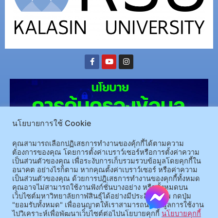
นโยบายการใช้ Cookie
คุณสามารถเลือกปฏิเสธการทำงานของคุ้กกี้ได้ตามความ
ต้องการของคุณ โดยการตั้งค่าเบราว์เซอร์หรือการตั้งค่าความ
เป็นส่วนตัวของคุณ เพื่อระงับการเก็บรวมรวบข้อมูลโดยคุกกี้ใน
(อ.นามน)13 หมู่ 14 ต.สงเปลือย อ.นามน จ.กาฬสินธุ์ 46230
โทรศัพท์ : 043-602-055 โทรสาร :
อนาคต อย่างไรก็ตาม หากคุณตั้งค่าเบราว์เซอร์ หรือค่าความ
เป็นส่วนตัวของคุณ ด้วยการปฎิเสธการทำงานของคุกกี้ทั้งหมด
043-602-044
คุณอาจไม่สามารถใช้งานฟังก์ชั่นบางอย่าง หรือทั้งหมดบน
(อ.เมือง)62/1 ถ.เกษตรสมบูรณ์ ต.กาฬสินธุ์ อ.เมือง จ.กาฬสินธุ์ 46000
โทรศัพท์ 043-811128 08-
เว็บไซต์มหาวิทยาลัยกาฬสินธุ์ได้อย่างมีประสิทธิภาพ กดปุ่ม
64584360 โทรสาร 043-813070
"ยอมรับทั้งหมด" เพื่ออนุญาตให้เราสามารถนำข้อมูลการใช้งาน
ไปวิเคราะห์เพื่อพัฒนาเว็บไซต์ต่อไปนโยบายคุกกี้
นโยบายคุกกี้