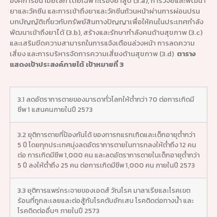
องค์การอนามัยโลก โดยเฉพาะเรื่องยาสูบ (3.a), การวิจัยและพัฒนา
ยาและวัคซีน และการเข้าถึงยาและวัคซีนถ้วนหน้าผ่านการผ่อนปรน
บทบัญญัติเกี่ยวกับทรัพย์สินทางปัญญาเพื่อให้คนในประเทศกำลัง
พัฒนาเข้าถึงยาได้ (3.b), สร้างและรักษากำลังคนด้านสุขภาพ (3.c)
และเสริมขีดความสามารถในการแจ้งเตือนล่วงหน้า การลดความ
เสี่ยง และการบริหารจัดการความเสี่ยงด้านสุขภาพ (3.d)
ตาราง
แสดงเป้าประสงค์ภายใต้ เป้าหมายที่ 3
3.1 ลดอัตราการตายของมารดาทั่วโลกให้ต่ำกว่า 70 ต่อการเกิดมี
ชีพ 1 แสนคนภายในปี 2573
3.2 ยุติการตายที่ป้องกันได้ ของทารกแรกเกิดและเด็กอายุต่ำกว่า
5 ปี โดยทุกประเทศมุ่งลดอัตราการตายในทารกลงให้ต่ำถึง 12 คน
ต่อ การเกิดมีชีพ 1,000 คน และลดอัตราการตายในเด็กอายุต่ำกว่า
5 ปี ลงให้ต่ำถึง 25 คน ต่อการเกิดมีชีพ 1,000 คน ภายในปี 2573
3.3 ยุติการแพร่กระจายของเอดส์ วัณโรค มาลาเรียและโรคเขต
ร้อนที่ถูกละเลยและต่อสู้กับโรคตับอักเสบ โรคติดต่อทางน้ำ และ
โรคติดต่ออื่นๆ ภายในปี 2573