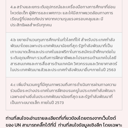
4.a สร้างและยกระดับอุปกรณ์และเครื่องมือทางการศึกษาที่อ่อน
ไหวต่อเด็ก ผู้พิการและเพศภาวะ และให้มีสภาพแวดล้อมทางการ
เรียนรู้ที่ปลอดภัยปราศจากความรุนแรงครอบคลุมและ มี
ประสิทธิผลสำหรับทุกคน
4.b ขยายจำนวนทุนการศึกษาในทั่วโลกที่ให้ สำหรับประเทศกำลัง
พัฒนาโดยเฉพาะประเทศพัฒนาน้อยที่สุด รัฐกำลังพัฒนาที่เป็น
เกาะขนาดเล็กและประเทศในแอฟริกาในการสมัครเข้าศึกษาต่อใน
ระดับอุดมศึกษา รวมถึงการฝึกอาชีพและโปรแกรมด้านเทคโนโลยี
สารสนเทศและการสื่อสารด้านเทคนิค วิศวกรรมและวิทยาศาสตร์
ในประเทศพัฒนาแล้วและประเทศกำลังพัฒนาอื่นๆภายในปี 2563
4.c เพิ่มจำนวนครูที่มีคุณภาพรวมถึงการดำเนินการผ่านทางความ
ร่วมมือระหว่างประเทศในการฝึกอบรมครูในประเทศกำลังพัฒนา
เฉพาะอย่างยิ่งในประเทศพัฒนาน้อยที่สุด และรัฐกำลังพัฒนาที่
เป็นเกาะขนาดเล็ก ภายในปี 2573
ท่านที่สนใจจะอ่านรายละเอียดที่เกี่ยวข้องโดยตรงจากเว็บไซต์
ของ UN สามารถคลิ๊กได้ที่นี่
ท่านที่สนใจข้อมูลเชิงลึก โดยเฉพาะ