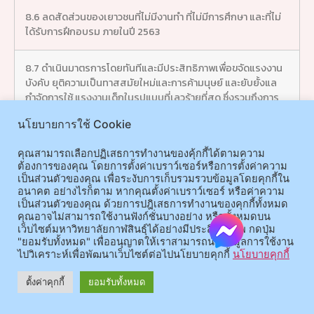
8.6 ลดสัดส่วนของเยาวชนที่ไม่มีงานทำ ที่ไม่มีการศึกษา และที่ไม่
ได้รับการฝึกอบรม ภายในปี 2563
8.7 ดำเนินมาตรการโดยทันทีและมีประสิทธิภาพเพื่อขจัดแรงงาน
บังคับ ยุติความเป็นทาสสมัยใหม่และการค้ามนุษย์ และยับยั้งแล
กำจัดการใช้ แรงงานเด็กในรูปแบบที่เลวร้ายที่สุด ซึ่งรวมถึงการ
เกณฑ์และการใช้ทหารเด็ก และยุติการใช้แรงงานเด็กในทุกรูปแบบ
นโยบายการใช้ Cookie
ในปี 2568
คุณสามารถเลือกปฏิเสธการทำงานของคุ้กกี้ได้ตามความ
8.8 ปกป้องสิทธิแรงงานและ ส่งเสริมสภาพแวดล้อมในการ
ต้องการของคุณ โดยการตั้งค่าเบราว์เซอร์หรือการตั้งค่าความ
ทำงานที่ปลอดภัย และมั่นคงสำหรับผู้ทำงานทุกคนรวมถึงผู้ทำงาน
เป็นส่วนตัวของคุณ เพื่อระงับการเก็บรวมรวบข้อมูลโดยคุกกี้ใน
ต่างด้าว โดยเฉพาะหญิง ต่างด้าวและผู้ที่ทำงานเสี่ยงอันตราย
อนาคต อย่างไรก็ตาม หากคุณตั้งค่าเบราว์เซอร์ หรือค่าความ
เป็นส่วนตัวของคุณ ด้วยการปฎิเสธการทำงานของคุกกี้ทั้งหมด
คุณอาจไม่สามารถใช้งานฟังก์ชั่นบางอย่าง หรือทั้งหมดบน
8.9 ในปี 2030, วางแผนและดำเนินนโยบายเพื่อส่งเสริมการท่อง
เว็บไซต์มหาวิทยาลัยกาฬสินธุ์ได้อย่างมีประสิทธิภาพ กดปุ่ม
"ยอมรับทั้งหมด" เพื่ออนุญาตให้เราสามารถนำข้อมูลการใช้งาน
เที่ยวอย่างยั่งยืนที่สร้างงานและส่งเสริมวัฒนธรรมท้องถิ่นและ
ไปวิเคราะห์เพื่อพัฒนาเว็บไซต์ต่อไปนโยบายคุกกี้
นโยบายคุกกี้
ผลิตภัณฑ์
ตั้งค่าคุกกี้
ยอมรับทั้งหมด
8.10 เสริมความแข็งแกร่งของสถาบันทางการเงินภายในประเทศ
เพื่อส่งเสริมและขยายการเข้าถึงการธนาคารการประกันและ