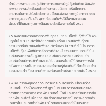
ดำเนินการตามแนวปฏิบัติทางการเกษตรมีภูมิคุ้มกันที่จะเพิ่มผลิต
ภาพและการผลิต ซึ่งจะช่วยรักษาระบบนิเวศ เสริมขีดความ
สามารถในการปรับตัวต่อการเปลี่ยนแปลงสภาพภูมิอากาศ ภาวะ
อากาศรุนแรง ภัยแล้ง อุทกภัยและภัยพิบัติอื่นๆและจะช่วย
พัฒนาที่ดินและคุณภาพดินอย่างต่อเนื่องภายในปี 2573
2.5 คงความหลากหลายทางพันธุกรรมของเมล็ดพันธุ์ พืชที่ใช้เพาะ
ปลูกในไร่นา และสัตว์ที่เลี้ยงตามบ้านเรือน และชนิดพันธุ์ตาม
ธรรมชาติที่เกี่ยวข้องกับพืชและสัตว์เหล่านั้น รวมถึงให้มีธนาคาร
เมล็ดพันธุ์และพืชที่มีการจัดการที่ดีและมี ความหลากหลายทั้งใน
ระดับประเทศ ระดับภูมิภาคและระดับนานาชาติและสร้างหลัก
ประกันว่าจะมีการเข้าถึงและแบ่งปันผลประโยชน์ที่เกิดจากการใช้
ทรัพยากรทางพันธุกรรมและองค์ความรู้ท้องถิ่นที่เกี่ยวข้องอย่าง
ธรรมและเท่าเทียม ตามที่ตกลงกันระหว่างประเทศ ภายในปี 2573
2.a เพิ่มการลงทุนตลอดจนการยกระดับความร่วมมือระหว่าง
ประเทศในเรื่องโครงสร้างพื้นฐานในชนบท การวิจัยเกษตรและ
การขยายการบริการ การพัฒนาเทคโนโลยี และการท่าธนาคารยีน
ของพืชและสัตว์ เพื่อยกระดับ ขีดความสามารถในการผลิตสินค้า
เกษตรในประเทศกำลังพัฒนา โดยเฉพาะอย่างยิ่งในประเทศ