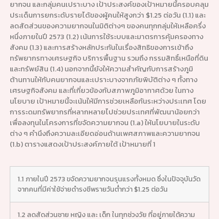
ยากจน และกลุ่มคนเปราะบาง เป้าประสงค์ของเป้าหมายนี้ครอบคลุม
ประเด็นการยกระดับรายได้ของผู้คนให้สูงกว่า $1.25 ต่อวัน (1.1) และ
ลดสัดส่วนของความยากจนในมิติต่างๆ ของคนทุกกลุ่มให้เหลือครึ่ง
หนึ่งภายในปี 2573 (1.2) เน้นการใช้ระบบและมาตรการคุ้มครองทาง
สังคม (1.3) และการสร้างหลักประกันในเรื่องสิทธิของการเข้าถึง
ทรัพยากรทางเศรษฐกิจ บริการพื้นฐาน รวมถึง กรรมสิทธิ์เหนือที่ดิน
และทรัพย์สิน (1.4) นอกจากนี้ยังให้ความสำคัญกับการสร้างภูมิ
ต้านทานให้กับคนยากจนและเปราะบางจากภัยพิบัติต่าง ๆ ทั้งทาง
เศรษฐกิจสังคม และที่เกี่ยวข้องกับสภาพภูมิอากาศด้วย ในทาง
นโยบาย เป้าหมายนี้จะเน้นให้มีการช่วยเหลือกันระหว่างประเทศ โดย
การระดมทรัพยากรที่หลากหลายไปช่วยประเทศที่พัฒนาน้อยกว่า
เพื่อลงทุนในโครงการที่ขจัดความยากจน (1.a) ให้นโยบายในระดับ
ต่าง ๆ คำนึงถึงความละเอียดอ่อนด้านเพศสภาพและความยากจน
(1.b) ตารางแสดงเป้าประสงค์ภายใต้ เป้าหมายที่ 1
1.1 ภายในปี 2573 ขจัดความยากจนรุนแรงทั้งหมด ซึ่งในปัจจุบันวัด
จากคนที่มีค่าใช้จ่ายดำรงชีพรายวันต่ำกว่า $1.25 ต่อวัน
1.2 ลดสัดส่วนชาย หญิง และ เด็ก ในทุกช่วงวัย ที่อยู่ภายใต้ความ