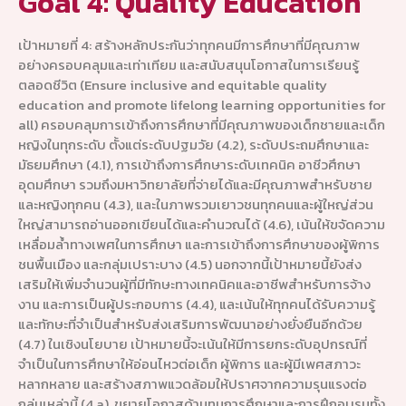
Goal 4: Quality Education
เป้าหมายที่ 4: สร้างหลักประกันว่าทุกคนมีการศึกษาที่มีคุณภาพ
อย่างครอบคลุมและเท่าเทียม และสนับสนุนโอกาสในการเรียนรู้
ตลอดชีวิต (Ensure inclusive and equitable quality
education and promote lifelong learning opportunities for
all) ครอบคลุมการเข้าถึงการศึกษาที่มีคุณภาพของเด็กชายและเด็ก
หญิงในทุกระดับ ตั้งแต่ระดับปฐมวัย (4.2), ระดับประถมศึกษาและ
มัธยมศึกษา (4.1), การเข้าถึงการศึกษาระดับเทคนิค อาชีวศึกษา
อุดมศึกษา รวมถึงมหาวิทยาลัยที่จ่ายได้และมีคุณภาพสำหรับชาย
และหญิงทุกคน (4.3), และในภาพรวมเยาวชนทุกคนและผู้ใหญ่ส่วน
ใหญ่สามารถอ่านออกเขียนได้และคำนวณได้ (4.6), เน้นให้ขจัดความ
เหลื่อมล้ำทางเพศในการศึกษา และการเข้าถึงการศึกษาของผู้พิการ
ชนพื้นเมือง และกลุ่มเปราะบาง (4.5) นอกจากนี้เป้าหมายนี้ยังส่ง
เสริมให้เพิ่มจำนวนผู้ที่มีทักษะทางเทคนิคและอาชีพสำหรับการจ้าง
งาน และการเป็นผู้ประกอบการ (4.4), และเน้นให้ทุกคนได้รับความรู้
และทักษะที่จำเป็นสำหรับส่งเสริมการพัฒนาอย่างยั่งยืนอีกด้วย
(4.7) ในเชิงนโยบาย เป้าหมายนี้จะเน้นให้มีการยกระดับอุปกรณ์ที่
จำเป็นในการศึกษาให้อ่อนไหวต่อเด็ก ผู้พิการ และผู้มีเพศสภาวะ
หลากหลาย และสร้างสภาพแวดล้อมให้ปราศจากความรุนแรงต่อ
กลุ่มเหล่านี้ (4.a), ขยายโอกาสด้านทุนการศึกษาและการฝึกอบรมทั้ง