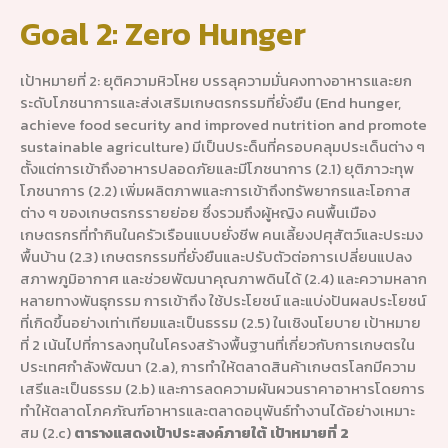
Goal 2: Zero Hunger
เป้าหมายที่ 2: ยุติความหิวโหย บรรลุความมั่นคงทางอาหารและยก
ระดับโภชนาการและส่งเสริมเกษตรกรรมที่ยั่งยืน (End hunger,
achieve food security and improved nutrition and promote
sustainable agriculture) มีเป็นประด็นที่ครอบคลุมประเด็นต่าง ๆ
ตั้งแต่การเข้าถึงอาหารปลอดภัยและมีโภชนาการ (2.1) ยุติภาวะทุพ
โภชนาการ (2.2) เพิ่มผลิตภาพและการเข้าถึงทรัพยากรและโอกาส
ต่าง ๆ ของเกษตรกรรายย่อย ซึ่งรวมถึงผู้หญิง คนพื้นเมือง
เกษตรกรที่ทำกินในครัวเรือนแบบยั่งชีพ คนเลี้ยงปศุสัตว์และประมง
พื้นบ้าน (2.3) เกษตรกรรมที่ยั่งยืนและปรับตัวต่อการเปลี่ยนแปลง
สภาพภูมิอากาศ และช่วยพัฒนาคุณภาพดินได้ (2.4) และความหลาก
หลายทางพันธุกรรม การเข้าถึง ใช้ประโยชน์ และแบ่งปันผลประโยชน์
ที่เกิดขึ้นอย่างเท่าเทียมและเป็นธรรม (2.5) ในเชิงนโยบาย เป้าหมาย
ที่ 2 เน้นไปที่การลงทุนในโครงสร้างพื้นฐานที่เกี่ยวกับการเกษตรใน
ประเทศกำลังพัฒนา (2.a), การทำให้ตลาดสินค้าเกษตรโลกมีความ
เสรีและเป็นธรรม (2.b) และการลดความผันผวนราคาอาหารโดยการ
ทำให้ตลาดโภคภัณฑ์อาหารและตลาดอนุพันธ์ทำงานได้อย่างเหมาะ
สม (2.c)
ตารางแสดงเป้าประสงค์ภายใต้ เป้าหมายที่ 2