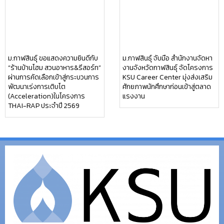
(อ.นามน)13 หมู่ 14 ต.สงเปลือย อ.นามน จ.กาฬสินธุ์ 46230
โทรศัพท์ : 043-602-055 โทรสาร :
043-602-044
(อ.เมือง)62/1 ถ.เกษตรสมบูรณ์ ต.กาฬสินธุ์ อ.เมือง จ.กาฬสินธุ์ 46000
โทรศัพท์ 043-811128 08-
64584360 โทรสาร 043-813070