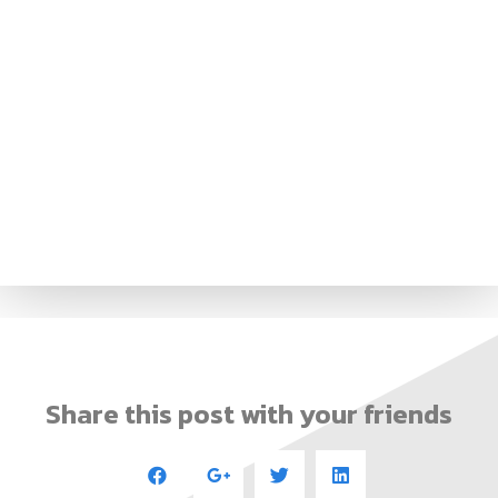
ม.กาฬสินธุ์ จับมือ หอการค้า
ม.กาฬสินธุ์ ร่วมงานวันรพี ประจำปี
จังหวัดกาฬสินธุ์ เปิดหลักสูตร
2569 เพื่อน้อมรำลึกถึงพระ
Non-Degree ยกระดับเกษตรกร
มหากรุณาธิคุณพระเจ้าบรมวงศ์
สู่นวัตกรธุรกิจเกษตร ปั้น “กุ้ง
เธอ พระองค์เจ้ารพีพัฒนศักดิ์
ก้ามกราม GI” พรีเมียมครบวงจร
กรมหลวงราชบุรีดิเรกฤทธิ์