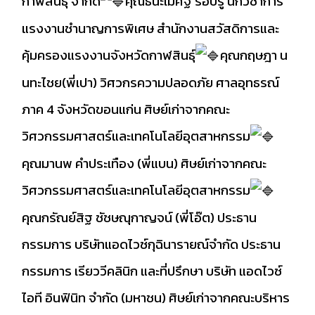
กาฬสินธุ์ จำกัด
คุณธนะเมศฐ์ รอบรู้ นักวิชาการ
แรงงานชำนาญการพิเศษ สำนักงานสวัสดิการและ
คุ้มครองแรงงานจังหวัดกาฬสินธุ์
คุณกฤษฎา น
นทะไชย(พี่เปา) วิศวกรความปลอดภัย ศาลอุทธรณ์
ภาค 4 จังหวัดขอนแก่น ศิษย์เก่าจากคณะ
วิศวกรรมศาสตร์และเทคโนโลยีอุตสาหกรรม
คุณมานพ คำประเทือง (พี่แบน) ศิษย์เก่าจากคณะ
วิศวกรรมศาสตร์และเทคโนโลยีอุตสาหกรรม
คุณกรัณย์สิฐ ชัชษณุกาญจน์ (พี่โอ๊ต) ประธาน
กรรมการ บริษัทแอดไวซ์กุฉินารายณ์จำกัด ประธาน
กรรมการ เรียววีคลินิก และที่ปรึกษา บริษัท แอดไวซ์
ไอที อินฟินิท จำกัด (มหาชน) ศิษย์เก่าจากคณะบริหาร