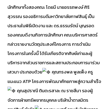
นักศึกษาทั้งสองคณะ โดยมี นายอรรถพงษ์ ศิริ
สุวรรณ รองอธิการบดีมหาวิทยาลัยกาฬสินธุ์ เป็น
ประธานในพิธีเปิดงาน และ ดร.ธรรมรัตน์ บุญรอด
รองคณบดีงานกิจการนักศึกษา คณะบริหารศาสตร์
กล่าวรายงานวัตถุประสงค์โครงการ การดำเนิน
โครงการในครั้งนี้ ได้รับเกียรติจากศิษย์เก่าและผู้
บริหารจากส่วนราชการและสถานประกอบการมาร่วม
เสวนา ประกอบด้วย
คุณทรงพล พูลเพ็ง ครู
แนะแนว ATP โครงการพัฒนาศักยภาพสู่ความสำเร็จ
คุณสุปราณี ตินตะรสาละ ณ ราชสีมา รองผู้
จัดการฝ่ายทรัพยากรบุคคล บริษัทน้ำตาลมิตร