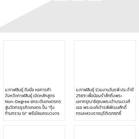
ม.กาฬสินธุ์ ขอแสดงความยินดีกับ
ม.กาฬสินธุ์ จับมือ สำนักงานจัดหา
“ร้านบ้านโฮม สวนอาหาร&รีสอร์ท”
งานจังหวัดกาฬสินธุ์ จัดโครงการ
ผ่านการคัดเลือกเข้าสู่กระบวนการ
KSU Career Center มุ่งส่งเสริม
พัฒนาเร่งการเติบโต
ศักยภาพนักศึกษาก่อนเข้าสู่ตลาด
(Acceleration)ในโครงการ
แรงงาน
THAI-RAP ประจำปี 2569