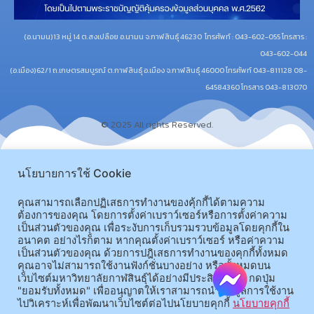
(อ.นามน)13 หมู่ 14 ต.สงเปลือย อ.นามน จ.กาฬสินธุ์ 46230
โทรศัพท์ : 043-602-055 โทรสาร :
043-602-044
(อ.เมือง)62/1 ถ.เกษตรสมบูรณ์ ต.กาฬสินธุ์ อ.เมือง จ.กาฬสินธุ์ 46000
โทรศัพท์ 043-811128 08-
64584360 โทรสาร 043-813070
© 2025 All rights Reserved.
นโยบายการใช้ Cookie
คุณสามารถเลือกปฏิเสธการทำงานของคุ้กกี้ได้ตามความ
ต้องการของคุณ โดยการตั้งค่าเบราว์เซอร์หรือการตั้งค่าความ
เป็นส่วนตัวของคุณ เพื่อระงับการเก็บรวมรวบข้อมูลโดยคุกกี้ใน
อนาคต อย่างไรก็ตาม หากคุณตั้งค่าเบราว์เซอร์ หรือค่าความ
เป็นส่วนตัวของคุณ ด้วยการปฎิเสธการทำงานของคุกกี้ทั้งหมด
คุณอาจไม่สามารถใช้งานฟังก์ชั่นบางอย่าง หรือทั้งหมดบน
เว็บไซต์มหาวิทยาลัยกาฬสินธุ์ได้อย่างมีประสิทธิภาพ กดปุ่ม
"ยอมรับทั้งหมด" เพื่ออนุญาตให้เราสามารถนำข้อมูลการใช้งาน
ไปวิเคราะห์เพื่อพัฒนาเว็บไซต์ต่อไปนโยบายคุกกี้
นโยบายคุกกี้