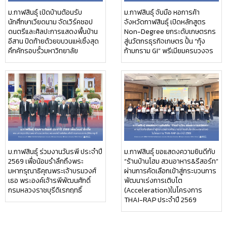
ม.กาฬสินธุ์ เปิดบ้านต้อนรับ
ม.กาฬสินธุ์ จับมือ หอการค้า
นักศึกษาเวียดนาม จัดเวิร์คชอป
จังหวัดกาฬสินธุ์ เปิดหลักสูตร
ดนตรีและศิลปะการแสดงพื้นบ้าน
Non-Degree ยกระดับเกษตรกร
อีสาน ปิดท้ายด้วยขบวนแห่เซิ้งสุด
สู่นวัตกรธุรกิจเกษตร ปั้น “กุ้ง
คึกคักรอบรั้วมหาวิทยาลัย
ก้ามกราม GI” พรีเมียมครบวงจร
ม.กาฬสินธุ์ ร่วมงานวันรพี ประจำปี
ม.กาฬสินธุ์ ขอแสดงความยินดีกับ
2569 เพื่อน้อมรำลึกถึงพระ
“ร้านบ้านโฮม สวนอาหาร&รีสอร์ท”
มหากรุณาธิคุณพระเจ้าบรมวงศ์
ผ่านการคัดเลือกเข้าสู่กระบวนการ
เธอ พระองค์เจ้ารพีพัฒนศักดิ์
พัฒนาเร่งการเติบโต
กรมหลวงราชบุรีดิเรกฤทธิ์
(Acceleration)ในโครงการ
THAI-RAP ประจำปี 2569