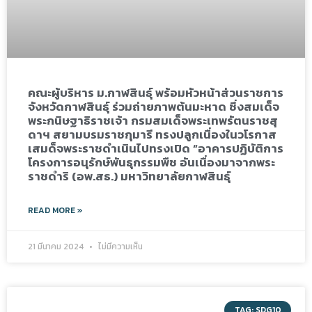
คณะผู้บริหาร ม.กาฬสินธุ์ พร้อมหัวหน้าส่วนราชการ
จังหวัดกาฬสินธุ์ ร่วมถ่ายภาพต้นมะหาด ซึ่งสมเด็จ
พระกนิษฐาธิราชเจ้า กรมสมเด็จพระเทพรัตนราชสุ
ดาฯ สยามบรมราชกุมารี ทรงปลูกเนื่องในวโรกาส
เสมด็จพระราชดำเนินไปทรงเปิด “อาคารปฏิบัติการ
โครงการอนุรักษ์พันธุกรรมพืช อันเนื่องมาจากพระ
ราชดำริ (อพ.สธ.) มหาวิทยาลัยกาฬสินธุ์
READ MORE »
21 มีนาคม 2024
ไม่มีความเห็น
TAG: SDG10