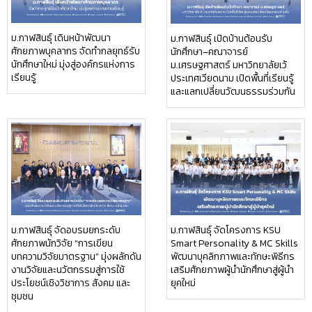
ม.กาฬสินธุ์ เดินหน้าพัฒนา
ม.กาฬสินธุ์ เปิดบ้านต้อนรับ
ศักยภาพบุคลากร จัดทำกลยุทธ์รับ
นักศึกษา–คณาจารย์
นักศึกษาใหม่ มุ่งสู่องค์กรแห่งการ
ม.เศรษฐศาสตร์ มหาวิทยาลัยเว้
เรียนรู้
ประเทศเวียดนาม เปิดพื้นที่เรียนรู้
และแลกเปลี่ยนวัฒนธรรมร่วมกัน
ม.กาฬสินธุ์ จัดอบรมยกระดับ
ม.กาฬสินธุ์ จัดโครงการ KSU
ศักยภาพนักวิจัย “การเขียน
Smart Personality & MC Skills
บทความวิจัยมาตรฐาน” มุ่งผลักดัน
พัฒนาบุคลิกภาพและทักษะพิธีกร
งานวิจัยและนวัตกรรมสู่การใช้
เสริมศักยภาพผู้นำนักศึกษาสู่ผู้นำ
ประโยชน์เชิงวิชาการ สังคม และ
ยุคใหม่
ชุมชน