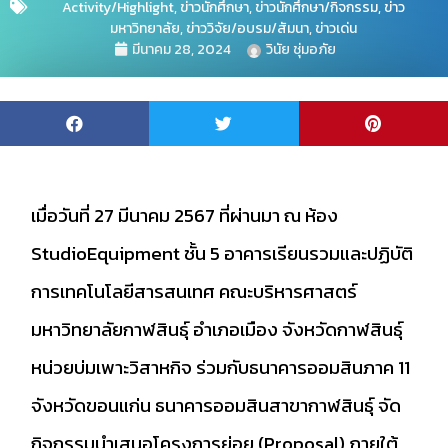
Activity/Highlight
,
ข่าวนักศึกษา
,
ข่าวนักศึกษา/กิจกรรม
,
ข่าว
มหาวิทยาลัย
,
ข่าววิจัย/อบรม/สัมนา
,
ข่าวเด่น
มีนาคม 28, 2024
วินัย ชุ่มอภัย
เมื่อวันที่ 27 มีนาคม 2567 ที่ผ่านมา ณ ห้อง
StudioEquipment ชั้น 5 อาคารเรียนรวมและปฏิบัติ
การเทคโนโลยีสารสนเทศ คณะบริหารศาสตร์
มหาวิทยาลัยกาฬสินธุ์ อำเภอเมือง จังหวัดกาฬสินธุ์
หน่วยบ่มเพาะวิสาหกิจ ร่วมกับธนาคารออมสินภาค 11
จังหวัดขอนแก่น ธนาคารออมสินสาขากาฬสินธุ์ จัด
กิจกรรมนำเสนอโครงการย่อย (Proposal) ภายใต้