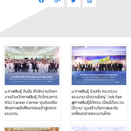
ม.กาฬสินธุ์ จับมือ สำนักงานจัดหา
ม.กาฬสินธุ์ ร่วมกับ กระทรวง
งานจังหวัดกาฬสินธุ์ จัดโครงการ
แรงงาน เปิดงานใหญ่ “Job Fair
KSU Career Center มุ่งส่งเสริม
@กาฬสินธุ์มีดีครบ เรียนได้งบ จบ
ศักยภาพนักศึกษาก่อนเข้าสู่ตลาด
ได้งาน” มุ่งสร้างโอกาสและขับ
แรงงาน
เคลื่อนตลาดแรงงานไทย