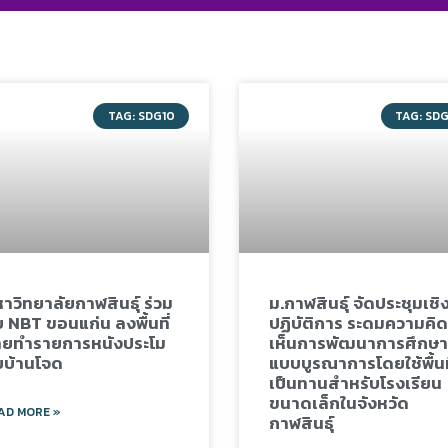
TAG: SDG10
TAG: SD
าวิทยาลัยกาฬสินธุ์ ร่วม
ม.กาฬสินธุ์ จัดประชุมเชิ
บ NBT ขอนแก่น ลงพื้นที่
ปฏิบัติการ ระดมความคิด
ายทำรายการหนังประโม
เห็นการพัฒนาการศึกษา
ยบ้านโจด
แบบบูรณาการโดยใช้พื้นท
เป็นทานสำหรับโรงเรียน
ขนาดเล็กในจังหวัด
AD MORE »
กาฬสินธุ์