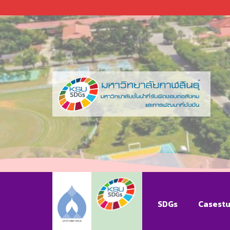
SDGs
Casest