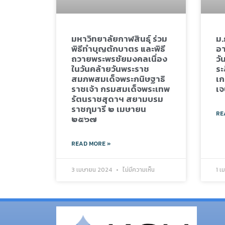
มหาวิทยาลัยกาฬสินธุ์ ร่วม
ม.
พิธีทำบุญตักบาตร และพิธี
อา
ถวายพระพรชัยมงคลเนื่อง
วั
ในวันคล้ายวันพระราช
ระ
สมภพสมเด็จพระกนิษฐาธิ
เก
ราชเจ้า กรมสมเด็จพระเทพ
เจ
รัตนราชสุดาฯ สยามบรม
ราชกุมารี ๒ เมษายน
RE
๒๕๖๗
READ MORE »
3 เมษายน 2024
ไม่มีความเห็น
1 