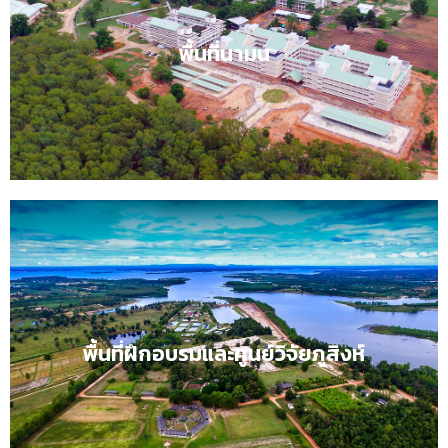
ปณิธาน
สร้างคนดี มีงานทำ ชี้นำสังคม
พื้นที่นามน
พื้นที่นามนคลิก
พื้นที่ฝึกอบรมและศูนย์วิจัยภูสิงห์