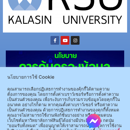
นโยบายการใช้ Cookie
คุณสามารถเลือกปฏิเสธการทำงานของคุ้กกี้ได้ตามความ
ต้องการของคุณ โดยการตั้งค่าเบราว์เซอร์หรือการตั้งค่าความ
เป็นส่วนตัวของคุณ เพื่อระงับการเก็บรวมรวบข้อมูลโดยคุกกี้ใน
(อ.นามน)13 หมู่ 14 ต.สงเปลือย อ.นามน จ.กาฬสินธุ์ 46230
โทรศัพท์ : 043-602-055 โทรสาร :
อนาคต อย่างไรก็ตาม หากคุณตั้งค่าเบราว์เซอร์ หรือค่าความ
เป็นส่วนตัวของคุณ ด้วยการปฎิเสธการทำงานของคุกกี้ทั้งหมด
043-602-044
คุณอาจไม่สามารถใช้งานฟังก์ชั่นบางอย่าง หรือทั้งหมดบน
(อ.เมือง)62/1 ถ.เกษตรสมบูรณ์ ต.กาฬสินธุ์ อ.เมือง จ.กาฬสินธุ์ 46000
โทรศัพท์ 043-811128 08-
เว็บไซต์มหาวิทยาลัยกาฬสินธุ์ได้อย่างมีประสิทธิภาพ กดปุ่ม
64584360 โทรสาร 043-813070
"ยอมรับทั้งหมด" เพื่ออนุญาตให้เราสามารถนำข้อมูลการใช้งาน