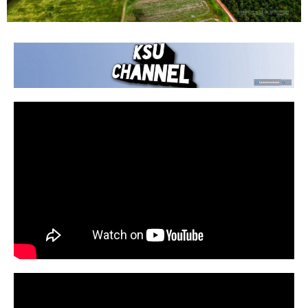
อัตลักษณ์บัณฑิต
อดทน สู้งาน เชี่ยวชาญวิชาชีพ
พื้นที่ฝึกอบรมและศูนย์วิจัยภูสิงห์ คลิก