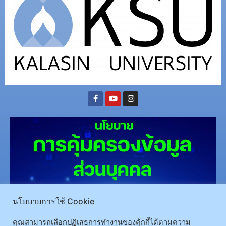
นโยบายการใช้ Cookie
(อ.นามน)13 หมู่ 14 ต.สงเปลือย อ.นามน จ.กาฬสินธุ์ 46230
โทรศัพท์ : 043-602-055 โทรสาร :
043-602-044
คุณสามารถเลือกปฏิเสธการทำงานของคุ้กกี้ได้ตามความ