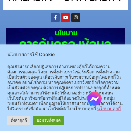
นโยบายการใช้ Cookie
คุณสามารถเลือกปฏิเสธการทำงานของคุ้กกี้ได้ตามความ
ต้องการของคุณ โดยการตั้งค่าเบราว์เซอร์หรือการตั้งค่าความ
เป็นส่วนตัวของคุณ เพื่อระงับการเก็บรวมรวบข้อมูลโดยคุกกี้ใน
(อ.นามน)13 หมู่ 14 ต.สงเปลือย อ.นามน จ.กาฬสินธุ์ 46230
โทรศัพท์ : 043-602-055 โทรสาร :
อนาคต อย่างไรก็ตาม หากคุณตั้งค่าเบราว์เซอร์ หรือค่าความ
เป็นส่วนตัวของคุณ ด้วยการปฎิเสธการทำงานของคุกกี้ทั้งหมด
043-602-044
คุณอาจไม่สามารถใช้งานฟังก์ชั่นบางอย่าง หรือทั้งหมดบน
(อ.เมือง)62/1 ถ.เกษตรสมบูรณ์ ต.กาฬสินธุ์ อ.เมือง จ.กาฬสินธุ์ 46000
โทรศัพท์ 043-811128 08-
เว็บไซต์มหาวิทยาลัยกาฬสินธุ์ได้อย่างมีประสิทธิภาพ กดปุ่ม
64584360 โทรสาร 043-813070
"ยอมรับทั้งหมด" เพื่ออนุญาตให้เราสามารถนำข้อมูลการใช้งาน
ไปวิเคราะห์เพื่อพัฒนาเว็บไซต์ต่อไปนโยบายคุกกี้
นโยบายคุกกี้
© 2025 All rights Reserved.
ตั้งค่าคุกกี้
ยอมรับทั้งหมด