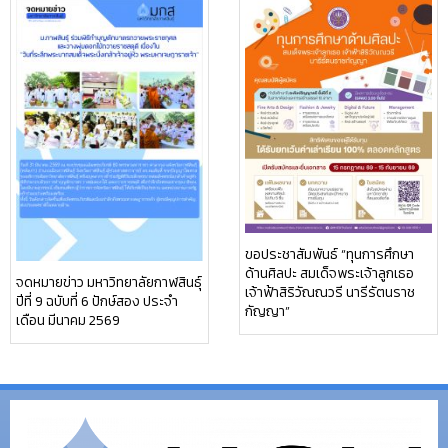
ขอประชาสัมพันธ์ “ทุนการศึกษา
ด้านศิลปะ สมเด็จพระเจ้าลูกเธอ
จดหมายข่าว มหาวิทยาลัยกาฬสินธุ์
เจ้าฟ้าสิริวัณณวรี นารีรัตนราช
ปีที่ 9 ฉบับที่ 6 ปักษ์สอง ประจำ
กัญญา”
เดือน มีนาคม 2569