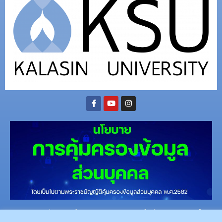
(อ.นามน)13 หมู่ 14 ต.สงเปลือย อ.นามน จ.กาฬสินธุ์ 46230
โทรศัพท์ : 043-602-055 โทรสาร :