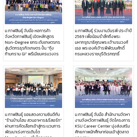
ม.กาฬสินธุ์ จับมือ หอการค้า
ม.กาฬสินธุ์ ร่วมงานวันรพี ประจำปี
จังหวัดกาฬสินธุ์ เปิดหลักสูตร
2569 เพื่อน้อมรำลึกถึงพระ
Non-Degree ยกระดับเกษตรกร
มหากรุณาธิคุณพระเจ้าบรมวงศ์
สู่นวัตกรธุรกิจเกษตร ปั้น “กุ้ง
เธอ พระองค์เจ้ารพีพัฒนศักดิ์
ก้ามกราม GI” พรีเมียมครบวงจร
กรมหลวงราชบุรีดิเรกฤทธิ์
ม.กาฬสินธุ์ ขอแสดงความยินดีกับ
ม.กาฬสินธุ์ จับมือ สำนักงานจัดหา
“ร้านบ้านโฮม สวนอาหาร&รีสอร์ท”
งานจังหวัดกาฬสินธุ์ จัดโครงการ
ผ่านการคัดเลือกเข้าสู่กระบวนการ
KSU Career Center มุ่งส่งเสริม
พัฒนาเร่งการเติบโต
ศักยภาพนักศึกษาก่อนเข้าสู่ตลาด