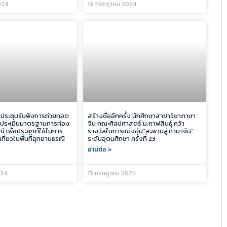
024
19 กรกฎาคม 2024
วมประชุมรับฟังการถ่ายทอด
สร้างชื่ออีกครั้ง นักศึกษาสาขาวิชาภาษา
ละประเมินมาตรฐานการท่อง
จีน คณะศิลปศาสตร์ ม.กาฬสินธุ์ คว้า
ี เพื่อประยุกต์ใช้ในการ
รางวัลในการแข่งขัน“สะพานสู่ภาษาจีน“
ี่ยวในพื้นที่อุทยานธรณี
ระดับอุดมศึกษา ครั้งที่ 23
อ่านต่อ »
024
15 กรกฎาคม 2024