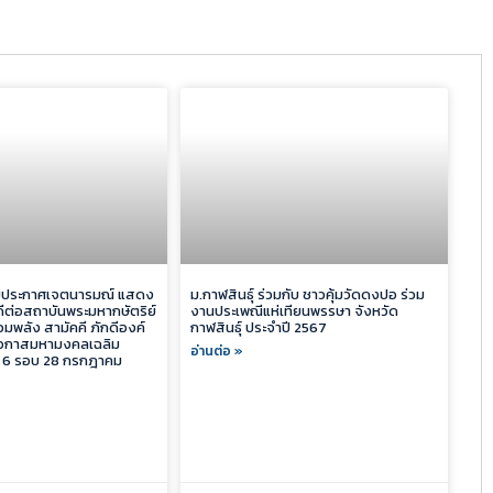
่วมประกาศเจตนารมณ์ แสดง
ม.กาฬสินธุ์ ร่วมกับ ชาวคุ้มวัดดงปอ ร่วม
ีต่อสถาบันพระมหากษัตริย์
งานประเพณีแห่เทียนพรรษา จังหวัด
พลัง สามัคคี ภักดีองค์
กาฬสินธุ์ ประจำปี 2567
นโอกาสมหามงคลเฉลิม
อ่านต่อ »
 6 รอบ 28 กรกฎาคม