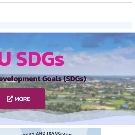
U SDGs
evelopment Goals (SDGs)
MORE