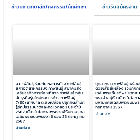
ข่าวมหาวิทยาลัย/กิจกรรม/นักศึกษา
ข่าวรับสมัครงาน
ม.กาฬสินธุ์ ร่วมกับ หอการค้าจ.กาฬสินธุ์
บุคลากร ม.กาฬสินธุ์ พร้อ
สภาอุตสาหกรรมจ.กาฬสินธุ์ สมาคมส่ง
ด้วยเสื้อสีเหลือง ร่วมกิจกรร
เสริมธุรกิจการท่องเที่ยวจ.กาฬสินธุ์ กลุ่ม
เฉลิมพระเกียรติพระบาทสม
นักธุรกิจรุ่นใหม่หอการค้าจ.กาฬสินธุ์
พระเจ้าอยู่หัว เนื่องในโอก
(YEC) เทศบาล ต.สงเปลือย ปลูกจิตสำนึก
มหามงคลเฉลิมพระชนมพรร
รู้รักษ์ธรรมชาติและสิ่งแวดล้อม ประจำปี
กรกฎาคม 2567
2567 เนื่องในโอกาสพระราชพิธีมหามงคล
อ่านต่อ »
เฉลิมพระชนมพรรษา 6 รอบ 28 กรกฎาคม
2567
อ่านต่อ »