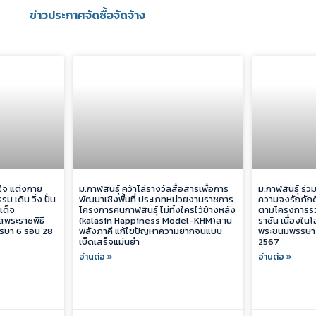
ข่าวประกาศจัดซื้อจัดจ้าง
มใจ แต่งกาย
ม.กาฬสินธุ์ คว้าโล่รางวัลสื่อสารเพื่อการ
ม.กาฬสินธุ์ ร
ม เดิน วิ่ง ปั่น
พัฒนาเชิงพื้นที่ ประเภทหน่วยงานราชการ
ความจงรักภักด
เด็จ
โครงการคนกาฬสินธุ์ ไม่ทิ้งใครไว้ข้างหลัง
ตามโครงการรวม
าสพระราชพิธี
(kalasin Happiness Model-KHM)สาน
ราชัน เนื่องใ
ษา 6 รอบ 28
พลังภาคี แก้ไขปัญหาความยากจนแบบ
พระชนมพรรษา
เบ็ดเสร็จแม่นยำ
2567
อ่านต่อ »
อ่านต่อ »