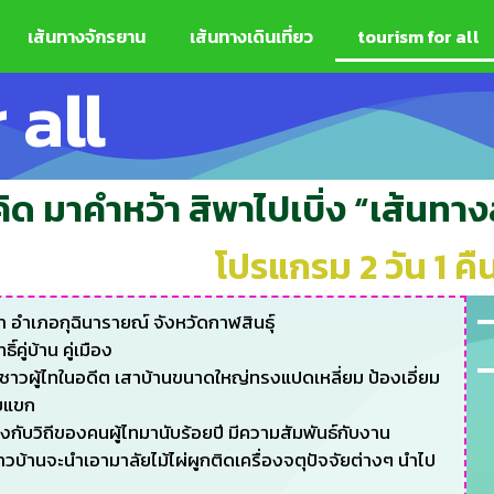
เส้นทางจักรยาน
เส้นทางเดินเที่ยว​
tourism for all
 all
ด มาคำหว้า สิพาไปเบิ่ง “เส้นทางส
โปรแกรม 2 วัน 1 คื
า อำเภอกุฉินารายณ์ จังหวัดกาฬสินธุ์
คู่บ้าน คู่เมือง
ิตชาวผู้ไทในอดีต เสาบ้านขนาดใหญ่ทรงแปดเหลี่ยม ป้องเอี่ยม
ับแขก
ข้องกับวิถีของคนผู้ไทมานับร้อยปี มีความสัมพันธ์กับงาน
บ้านจะนำเอามาลัยไม้ไผ่ผูกติดเครื่องจตุปัจจัยต่างๆ นำไป