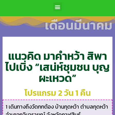
เดือนมีนาคม
แนวคิด มาคำหว้า สิพา
ไปเบิ่ง “เสน่ห์ชุมชน บุญ
ผะเหวด”
โปรแกรม 2 วัน 1 คืน
1 เดินทางถึงวัดกกต้อง บ้านกุดหว้า ตำบลกุดหว้า
อำเภอกุฉินารายณ์ จังหวัดกาฬสินธุ์