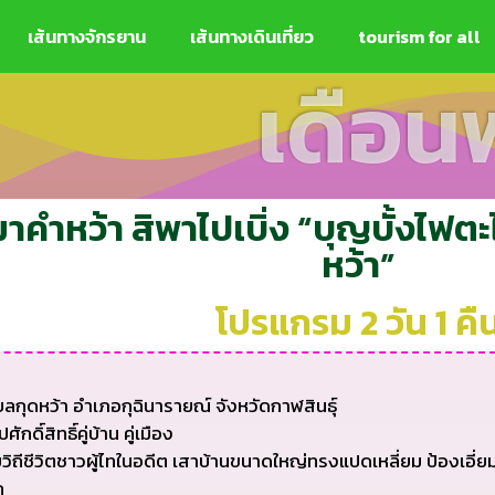
เส้นทางจักรยาน
เส้นทางเดินเที่ยว​
tourism for all
เดือ
าคำหว้า สิพาไปเบิ่ง “บุญบั้งไฟตะ
หว้า”
โปรแกรม 2 วัน 1 คื
ลกุดหว้า อำเภอกุฉินารายณ์ จังหวัดกาฬสินธุ์
์สิทธิ์คู่บ้าน คู่เมือง
วิถีชีวิตชาวผู้ไทในอดีต เสาบ้านขนาดใหญ่ทรงแปดเหลี่ยม ป้องเอี่ย
ก