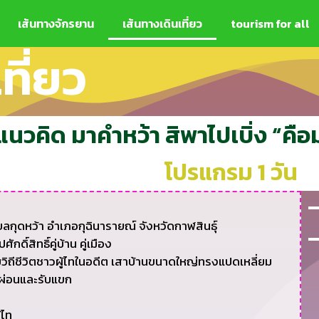
เส้นทางจักรยาน
เส้นทางเดินเที่ยว​
tourism for all
ที่ยว
แนวคิด มาคำหว้า สิพาไปเบิ่ง “คือ
โปรแกรม 1 วัน
ลกุดหว้า อำเภอกุฉินารายณ์ จังหวัดกาฬสินธุ์
์สิทธิ์คู่บ้าน คู่เมือง
วิถีชีวิตชาวผู้ไทในอดีต เสาบ้านขนาดใหญ่ทรงแปดเหลี่ยม
กผ่อนและรับแขก
้ไท