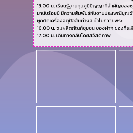
13.00 น. เรียนรู้ฐานทุนภูมิปัญญาที่สำคัญของชุมช
มานับร้อยปี มีความสัมพันธ์กับงานประเพณีบุญข
ผูกติดเครื่องจตุปัจจัยต่างๆ นำไปถวายพระ
16.00 น. ชมผลิตภัณฑ์ชุมชน ของฝาก ของที่ระล
17.00 น. เดินทางกลับโดยสวัสดิภาพ