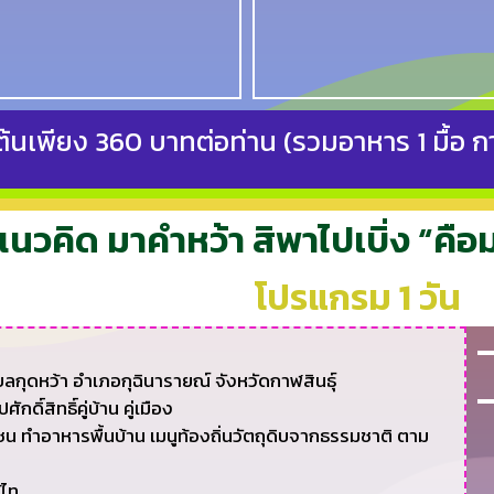
่มต้นเพียง 360 บาทต่อท่าน (รวมอาหาร 1 มื้อ 
แนวคิด มาคำหว้า สิพาไปเบิ่ง “คือ
โปรแกรม 1 วัน
ลกุดหว้า อำเภอกุฉินารายณ์ จังหวัดกาฬสินธุ์
์สิทธิ์คู่บ้าน คู่เมือง
ุมชน ทำอาหารพื้นบ้าน เมนูท้องถิ่นวัตถุดิบจากธรรมชาติ ตาม
้ไท