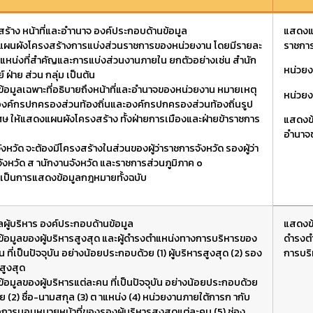
สร้าง หน้าที่และอำานาจ องค์ประกอบด้านข้อมูล
แสดงแ
ผนผังโครงสร้างการแบ่งส่วนราชการของหน่วยงาน โดยมีรายละ
ราชกา
าแหน่งที่สำคัญและการแบ่งส่วนงานภายใน ยกตัวอย่างเช่น สำนัก
หน่วย
์ ฝ่าย ส่วน กลุ่ม เป็นต้น
้อมูลเฉพาะที่อธิบายถึงหน้าที่และอำนาจของหน่วยงาน หมายเหตุ
หน่วย
งค์กรปกครองส่วนท้องถิ่นและองค์กรปกครองส่วนท้องถิ่นรูป
ศษ ให้แสดงแผนผังโครงสร้าง ทั้งฝ่ายการเมืองและฝ่ายข้าราชการ
แสดงข้
อำนาจ
งหวัด จะต้องมีโครงสร้างในส่วนของผู้ว่าราชการจังหวัด รองผู้ว่า
ังหวัด ส านักงานจังหวัด และราชการส่วนภูมิภาค o
ม่เป็นการแสดงข้อมูลกฎหมายทั้งฉบับ
ลผู้บริหาร องค์ประกอบด้านข้อมูล
แสดงข้
้อมูลของผู้บริหารสูงสุด และผู้ดำรงตำแหน่งทางการบริหารของ
ดำรงต
 ที่เป็นปัจจุบัน อย่างน้อยประกอบด้วย (1) ผู้บริหารสูงสุด (2) รอง
การบริ
รสูงสุด
้อมูลของผู้บริหารแต่ละคน ที่เป็นปัจจุบัน อย่างน้อยประกอบด้วย
่าย (2) ชื่อ-นามสกุล (3) ต าแหน่ง (4) หน่วยงานภายใต้การก ากับ
อการมอบหมายหน้าที่ของรองผู้บริหารสูงสุดแต่ละคน (5) ช่อง