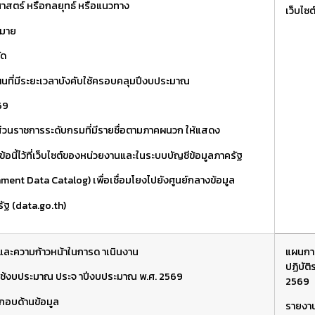
ธศาสตร์ หรือกลยุทธ์ หรือแนวทาง
เว็บไซ
หมาย
ัด
ผนที่มีระยะเวลาบังคับใช้ครอบคลุมปีงบประมาณ
69
่วนราชการระดับกรมที่มีรายชื่อตามภาคผนวก ให้แสดง
ข้อนี้ไว้ที่เว็บไซต์ของหน่วยงานและในระบบบัญชีข้อมูลภาครัฐ
ment Data Catalog) เพื่อเชื่อมโยงไปยังศูนย์กลางข้อมูล
รัฐ (data.go.th)
ละความก้าวหน้าในการด าเนินงาน
แผนกา
ปฏิบัต
ช้งบประมาณ ประจ าปีงบประมาณ พ.ศ. 2569
2569
กอบด้านข้อมูล
รายงา