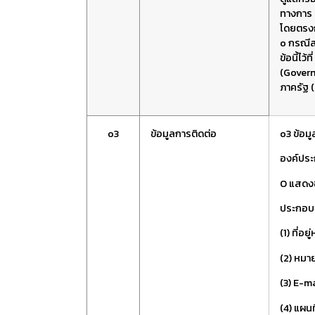
ทางการ ต
โดยตรงกั
o กรณีส
ข้อนี้ไว
(Govern
ภาครัฐ 
o3
ข้อมูลการติดต่อ
o3 ข้อม
องค์ประ
O แสดงข
ประกอบ
(1) ที่อย
(2) หมา
(3) E-m
(4) แผนที