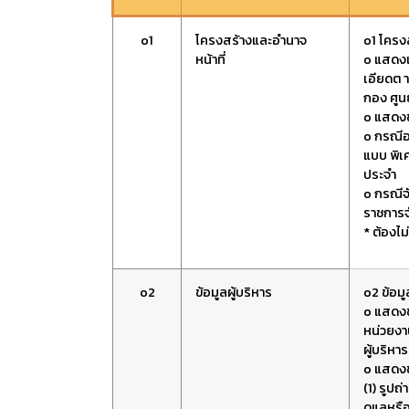
o1
โครงสร้างและอำนาจ
o1 โครง
หน้าที่
o แสดงแ
เอียดต 
กอง ศูนย
o แสดงข
o กรณีอ
แบบ พิเ
ประจำ
o กรณีจั
ราชการจ
* ต้องไ
o2
ข้อมูลผู้บริหาร
o2 ข้อมู
o แสดงข
หน่วยงาน
ผู้บริหา
o แสดงข
(1) รูปถ
ดูแลหรื