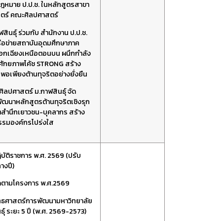
ฎหมาย ป.ป.ช. ในหลักสูตรสาขา
สตร์ คณะศิลปศาสตร์
สินธุ์ ร่วมกับ สำนักงาน ป.ป.ช.
ือข่ายสถาบันอุดมศึกษาภาค
อกเฉียงเหนือตอนบน ผนึกกำลัง
ศักยภาพโค้ช STRONG สร้าง
พอเพียงต้านทุจริตอย่างยั่งยืน
ลปศาสตร์ ม.กาฬสินธุ์ จัด
ฒนาหลักสูตรต้านทุจริตเชิงรุก
ตสำนึกเยาวชน-บุคลากร สร้าง
รรมองค์กรโปร่งใส
บัติราชการ พ.ศ. 2569 (ปรับ
างปี)
ดตามโครงการ พ.ศ.2569
ทธศาสตร์การพัฒนามหาวิทยาลัย
ธุ์ ระยะ 5 ปี (พ.ศ. 2569-2573)