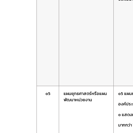
o5
แผนยุทธศาสตร์หรือแผน
o5 แผน
พัฒนาหน่วยงาน
องค์ประ
o แสดงแ
มากกว่า