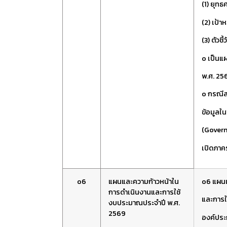
(1) ยุท
(2) เป้า
(3) ตัวชี้ว
o เป็นแ
พ.ศ. 25
o กรณีส
ข้อมูลใน
(Govern
เปิดภาค
o6
แผนและความก้าวหน้าใน
o6 แผนแ
การดำเนินงานและการใช้
และการใ
งบประมาณประจำปี พ.ศ.
2569
องค์ประ