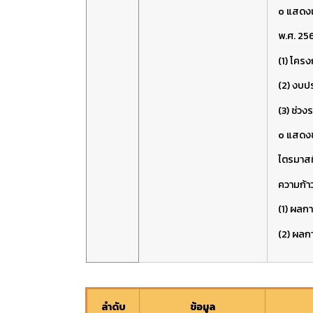
o แสดง
พ.ศ. 25
(1) โคร
(2) งบป
(3) ช่ว
o แสดงข
ไตรมาสท
ความก้า
(1) ผลก
(2) ผลก
ลำดับ
ข้อมูล