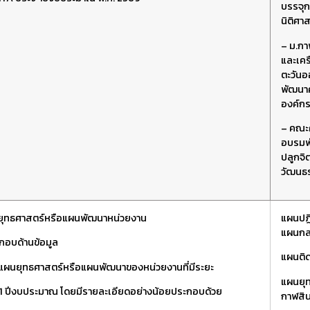
บรรจุก
นิติศา
–
ม.กาฬ
และเคร
ตะวันอ
พัฒนา
องค์กร
–
คณะศิ
อบรมพั
ปลูกจิ
วัฒนธ
ยุทธศาสตร์หรือแผนพัฒนาหน่วยงาน
แผนปฏิ
แผนกล
กอบด้านข้อมูล
แผนติ
ผนยุทธศาสตร์หรือแผนพัฒนาของหน่วยงานที่มีระยะ
แผนยุ
 1 ปีงบประมาณ โดยมีรายละเอียดอย่างน้อยประกอบด้วย
กาฬสิน