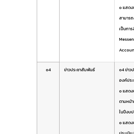
o แสดงช
สามารถส
เป็นการ
Messeng
Accoun
o4
ข่าวประชาสัมพันธ์
o4 ข่าวป
องค์ประ
o แสดงข้
ตามหน้าท
ในปีงบป
o
แสดงข
ประเมิน