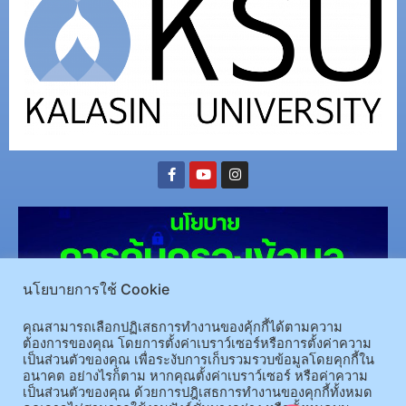
นโยบายการใช้ Cookie
คุณสามารถเลือกปฏิเสธการทำงานของคุ้กกี้ได้ตามความ
ต้องการของคุณ โดยการตั้งค่าเบราว์เซอร์หรือการตั้งค่าความ
เป็นส่วนตัวของคุณ เพื่อระงับการเก็บรวมรวบข้อมูลโดยคุกกี้ใน
(อ.นามน)13 หมู่ 14 ต.สงเปลือย อ.นามน จ.กาฬสินธุ์ 46230
โทรศัพท์ : 043-602-055 โทรสาร :
อนาคต อย่างไรก็ตาม หากคุณตั้งค่าเบราว์เซอร์ หรือค่าความ
เป็นส่วนตัวของคุณ ด้วยการปฎิเสธการทำงานของคุกกี้ทั้งหมด
043-602-044