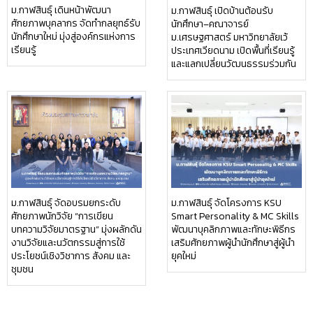
ม.กาฬสินธุ์ เดินหน้าพัฒนา
ม.กาฬสินธุ์ เปิดบ้านต้อนรับ
ศักยภาพบุคลากร จัดทำกลยุทธ์รับ
นักศึกษา–คณาจารย์
นักศึกษาใหม่ มุ่งสู่องค์กรแห่งการ
ม.เศรษฐศาสตร์ มหาวิทยาลัยเว้
เรียนรู้
ประเทศเวียดนาม เปิดพื้นที่เรียนรู้
และแลกเปลี่ยนวัฒนธรรมร่วมกัน
ม.กาฬสินธุ์ จัดอบรมยกระดับ
ม.กาฬสินธุ์ จัดโครงการ KSU
ศักยภาพนักวิจัย “การเขียน
Smart Personality & MC Skills
บทความวิจัยมาตรฐาน” มุ่งผลักดัน
พัฒนาบุคลิกภาพและทักษะพิธีกร
งานวิจัยและนวัตกรรมสู่การใช้
เสริมศักยภาพผู้นำนักศึกษาสู่ผู้นำ
ประโยชน์เชิงวิชาการ สังคม และ
ยุคใหม่
ชุมชน