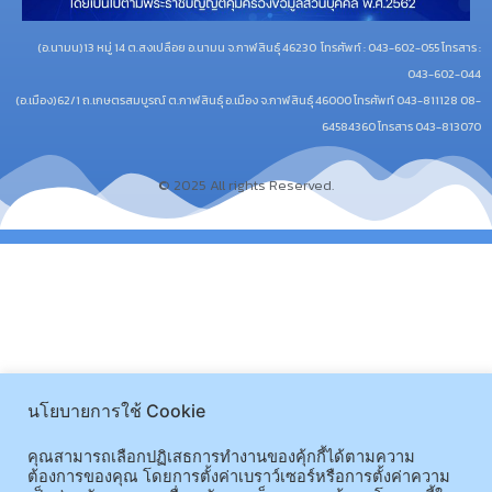
(อ.นามน)13 หมู่ 14 ต.สงเปลือย อ.นามน จ.กาฬสินธุ์ 46230
โทรศัพท์ : 043-602-055 โทรสาร :
043-602-044
(อ.เมือง)62/1 ถ.เกษตรสมบูรณ์ ต.กาฬสินธุ์ อ.เมือง จ.กาฬสินธุ์ 46000
โทรศัพท์ 043-811128 08-
64584360 โทรสาร 043-813070
© 2025 All rights Reserved.
นโยบายการใช้ Cookie
คุณสามารถเลือกปฏิเสธการทำงานของคุ้กกี้ได้ตามความ
ต้องการของคุณ โดยการตั้งค่าเบราว์เซอร์หรือการตั้งค่าความ