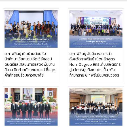
ม.กาฬสินธุ์ เปิดบ้านต้อนรับ
ม.กาฬสินธุ์ จับมือ หอการค้า
นักศึกษาเวียดนาม จัดเวิร์คชอป
จังหวัดกาฬสินธุ์ เปิดหลักสูตร
ดนตรีและศิลปะการแสดงพื้นบ้าน
Non-Degree ยกระดับเกษตรกร
อีสาน ปิดท้ายด้วยขบวนแห่เซิ้งสุด
สู่นวัตกรธุรกิจเกษตร ปั้น “กุ้ง
คึกคักรอบรั้วมหาวิทยาลัย
ก้ามกราม GI” พรีเมียมครบวงจร