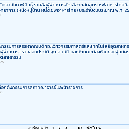
ิทยาลัยกาฬสินธุ์ รายชื่อผู้ผ่านการคัดเลือกหลักสูตรเชฟอาหารไทย
ิทยาการ (หนึ่งหมู่บ้าน หนึ่งเชฟอาหารไทย) ประจำปีงบประมาณ พ.ศ. 
26
กรรมการสรรหาคณบดีคณะวิศวกรรมศาสตร์และเทคโนโลยีอุตสาหก
ชื่อผู้ผ่านการตรวจสอบประวัติ คุณสมบัติ และลักษณะต้องห้ามของผู้
อุตสาหกรรม
025
เลือกตั้งกรรมการสภาคณาจารย์และข้าราชการ
025
« ก่อนหน้า
1
2
3
…
10
ถัดไป »