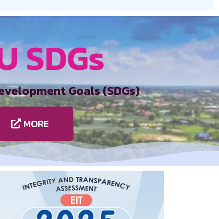
U SDGs
evelopment Goals (SDGs)
MORE