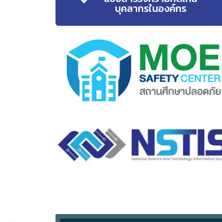
บุคลากรในองค์กร