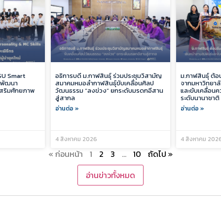
KSU Smart
อธิการบดี ม.กาฬสินธุ์ ร่วมประชุมวิสามัญ
ม.กาฬสินธุ์ ต้
 พัฒนา
สมาคมหมอลำกาฬสินธุ์ขับเคลื่อนศิลป
จากมหาวิทยาลัย
เสริมศักยภาพ
วัฒนธรรม “ลงข่วง” ยกระดับมรดกอีสาน
และขับเคลื่อน
สู่สากล
ระดับนานาชาติ
อ่านต่อ »
อ่านต่อ »
4 สิงหาคม 2026
4 สิงหาคม 202
« ก่อนหน้า
1
2
3
…
10
ถัดไป »
อ่านข่าวทั้งหมด