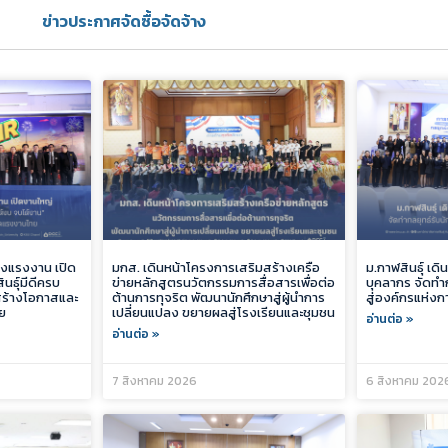
ข่าวประกาศจัดซื้อจัดจ้าง
รวงแรงงาน เปิด
มกส. เดินหน้าโครงการเสริมสร้างเครือ
ม.กาฬสินธุ์ เ
นธุ์มีดีครบ
ข่ายหลักสูตรนวัตกรรมการสื่อสารเพื่อต่อ
บุคลากร จัดทำก
งสร้างโอกาสและ
ต้านการทุจริต พัฒนานักศึกษาสู่ผู้นำการ
สู่องค์กรแห่งกา
ย
เปลี่ยนแปลง ขยายผลสู่โรงเรียนและชุมชน
อ่านต่อ »
อ่านต่อ »
7 สิงหาคม 2026
6 สิงหาคม 202