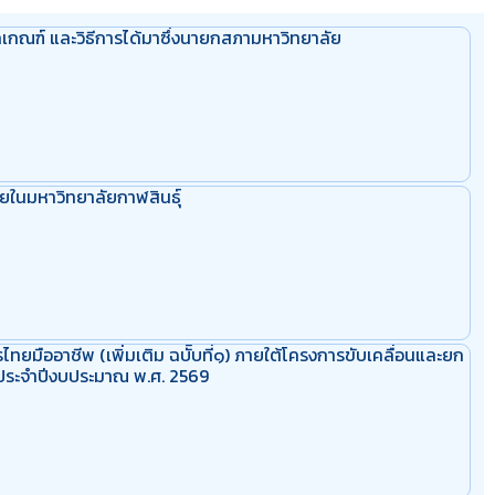
กณฑ์ และวิธีการได้มาซึ่งนายกสภามหาวิทยาลัย
ยในมหาวิทยาลัยกาฬสินธุ์
รไทยมืออาชีพ (เพิ่มเติม ฉบัับที่๑) ภายใต้โครงการขับเคลื่อนและยก
) ประจำปีงบประมาณ พ.ศ. 2569