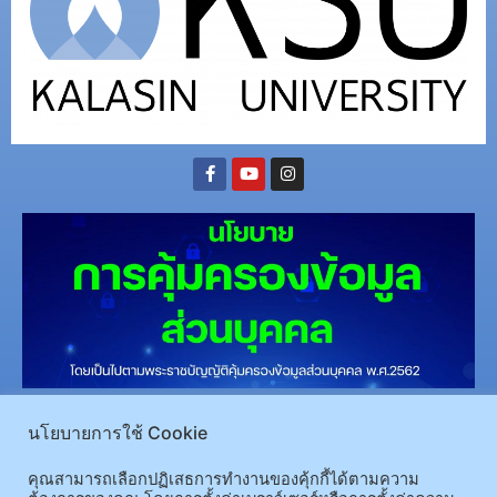
(อ.นามน)13 หมู่ 14 ต.สงเปลือย อ.นามน จ.กาฬสินธุ์ 46230
โทรศัพท์ : 043-602-055 โทรสาร :
นโยบายการใช้ Cookie
043-602-044
(อ.เมือง)62/1 ถ.เกษตรสมบูรณ์ ต.กาฬสินธุ์ อ.เมือง จ.กาฬสินธุ์ 46000
โทรศัพท์ 043-811128 08-
คุณสามารถเลือกปฏิเสธการทำงานของคุ้กกี้ได้ตามความ
64584360 โทรสาร 043-813070