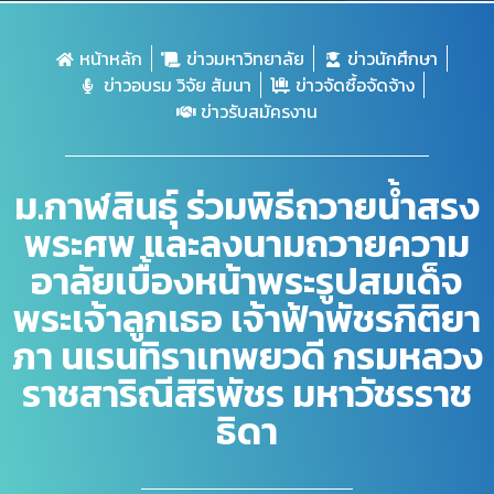
หน้าหลัก
ข่าวมหาวิทยาลัย
ข่าวนักศึกษา
ข่าวอบรม วิจัย สัมนา
ข่าวจัดซื้อจัดจ้าง
ข่าวรับสมัครงาน
ม.กาฬสินธุ์ ร่วมพิธีถวายน้ำสรง
พระศพ และลงนามถวายความ
อาลัยเบื้องหน้าพระรูปสมเด็จ
พระเจ้าลูกเธอ เจ้าฟ้าพัชรกิติยา
ภา นเรนทิราเทพยวดี กรมหลวง
ราชสาริณีสิริพัชร มหาวัชรราช
ธิดา