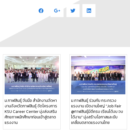
ม.กาฬสินธุ์ จับมือ สำนักงานจัดหา
ม.กาฬสินธุ์ ร่วมกับ กระทรวง
งานจังหวัดกาฬสินธุ์ จัดโครงการ
แรงงาน เปิดงานใหญ่ “Job Fair
KSU Career Center มุ่งส่งเสริม
@กาฬสินธุ์มีดีครบ เรียนได้งบ จบ
ศักยภาพนักศึกษาก่อนเข้าสู่ตลาด
ได้งาน” มุ่งสร้างโอกาสและขับ
แรงงาน
เคลื่อนตลาดแรงงานไทย