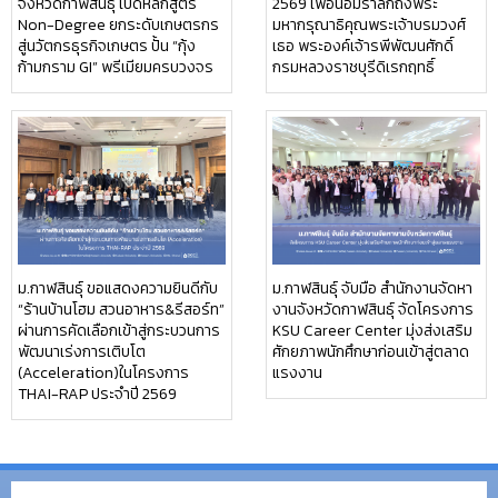
จังหวัดกาฬสินธุ์ เปิดหลักสูตร
2569 เพื่อน้อมรำลึกถึงพระ
Non-Degree ยกระดับเกษตรกร
มหากรุณาธิคุณพระเจ้าบรมวงศ์
สู่นวัตกรธุรกิจเกษตร ปั้น “กุ้ง
เธอ พระองค์เจ้ารพีพัฒนศักดิ์
ก้ามกราม GI” พรีเมียมครบวงจร
กรมหลวงราชบุรีดิเรกฤทธิ์
ม.กาฬสินธุ์ ขอแสดงความยินดีกับ
ม.กาฬสินธุ์ จับมือ สำนักงานจัดหา
“ร้านบ้านโฮม สวนอาหาร&รีสอร์ท”
งานจังหวัดกาฬสินธุ์ จัดโครงการ
ผ่านการคัดเลือกเข้าสู่กระบวนการ
KSU Career Center มุ่งส่งเสริม
พัฒนาเร่งการเติบโต
ศักยภาพนักศึกษาก่อนเข้าสู่ตลาด
(Acceleration)ในโครงการ
แรงงาน
THAI-RAP ประจำปี 2569