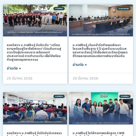
ข่าวนักศึกษา
ข่าวมหาวิทยาลัย
คณะวิศวฯ ม.กาฬสินธุ์ จัดติวเข้ม “เตรียม
ม.กาฬสินธุ์ เดินหน้าจัดทำแผนพัฒนา
ความพร้อมสู่วิชาชีพวิศวกร”เปิดเส้นทางสู่
โครงสร้างพื้นฐาน 5 ปี มุ่งสร้างระบบนิเวศ
การเป็นผู้ประกอบการ พร้อมแชร์
แห่งการเรียนรู้ ให้เอื้อต่อการเรียนรู้ตลอด
ประสบการณ์ การทำงานจริง เพื่อให้พร้อม
ชีวิตและตอบสนองต่อการพัฒนาท้องถิ่น
ก้าวสู่ตลาดอุตสาหกรรม
อ่านต่อ »
อ่านต่อ »
20 มีนาคม 2026
20 มีนาคม 2026
ข่าวนักศึกษา
ข่าวนักศึกษา
คณะวิศวะฯ ม.กาฬสินธุ์ จัดปัจฉิมนิเทศแนว
ม.กาฬสินธุ์ โชว์ศักยภาพหลักสูตร CWIE