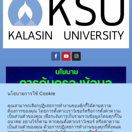
นโยบายการใช้ Cookie
คุณสามารถเลือกปฏิเสธการทำงานของคุ้กกี้ได้ตามความ
ต้องการของคุณ โดยการตั้งค่าเบราว์เซอร์หรือการตั้งค่าความ
เป็นส่วนตัวของคุณ เพื่อระงับการเก็บรวมรวบข้อมูลโดยคุกกี้ใน
(อ.นามน)13 หมู่ 14 ต.สงเปลือย อ.นามน จ.กาฬสินธุ์ 46230
โทรศัพท์ : 043-602-055 โทรสาร :
อนาคต อย่างไรก็ตาม หากคุณตั้งค่าเบราว์เซอร์ หรือค่าความ
เป็นส่วนตัวของคุณ ด้วยการปฎิเสธการทำงานของคุกกี้ทั้งหมด
043-602-044