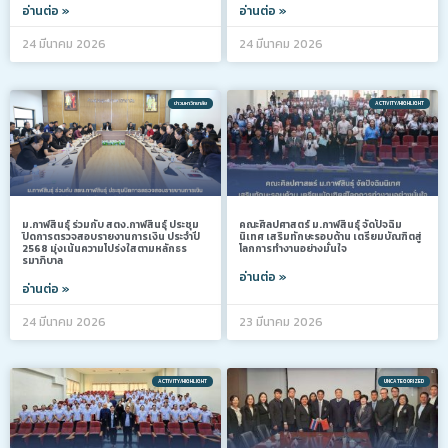
อ่านต่อ »
อ่านต่อ »
24 มีนาคม 2026
24 มีนาคม 2026
ข่าวมหาวิทยาลัย
ACTIVITY/HIGHLIGHT
ม.กาฬสินธุ์ ร่วมกับ สตง.กาฬสินธุ์ ประชุม
คณะศิลปศาสตร์ ม.กาฬสินธุ์ จัดปัจฉิม
ปิดการตรวจสอบรายงานการเงิน ประจำปี
นิเทศ เสริมทักษะรอบด้าน เตรียมบัณฑิตสู่
2568 มุ่งเน้นความโปร่งใสตามหลักธร
โลกการทำงานอย่างมั่นใจ
รมาภิบาล
อ่านต่อ »
อ่านต่อ »
24 มีนาคม 2026
23 มีนาคม 2026
ACTIVITY/HIGHLIGHT
UNCATEGORIZED