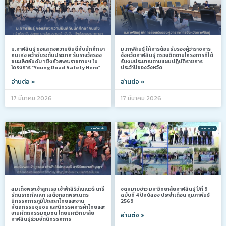
ม.กาฬสินธุ์ ขอแสดงความยินดีกับนักศึกษา
ม.กาฬสินธุ์ ให้การต้อนรับรองผู้ว่าราชการ
คนเก่ง คว้าชัยระดับประเทศ รับรางวัลรอง
จังหวัดกาฬสินธุ์ ตรวจติดตามโครงการที่ได้
ชนะเลิศอันดับ 1 ชิงถ้วยพระราชทานฯ ใน
รับงบประมาณตามแผนปฏิบัติราชการ
โครงการ “Young Road Safety Hero”
ประจำปีของจังหวัด
อ่านต่อ »
อ่านต่อ »
17 มีนาคม 2026
17 มีนาคม 2026
ข่าวมหาวิทยาลัย
จดหมายข่าว
สมเด็จพระเจ้าลูกเธอ เจ้าฟ้าสิริวัณณวรี นารี
จดหมายข่าว มหาวิทยาลัยกาฬสินธุ์ ปีที่ 9
รัตนราชกัญญา เสด็จทอดพระเนตร
ฉบับที่ 4 ปักษ์สอง ประจำเดือน กุมภาพันธ์
นิทรรศการภูมิปัญญาไทยและงาน
2569
หัตถกรรมชุมชน และนิทรรศการผ้าไทยและ
งานหัตถกรรมชุมชน โดยมหาวิทยาลัย
อ่านต่อ »
กาฬสินธุ์ร่วมจัดนิทรรศการ