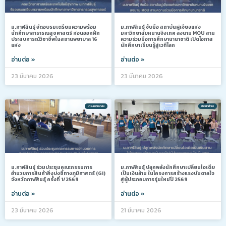
ม.กาฬสินธุ์ จัดอบรมเตรียมความพร้อม
ม.กาฬสินธุ์ จับมือ สถาบันผู่เจียงแห่ง
นักศึกษาสาธารณสุขศาสตร์ ก่อนออกฝึก
มหาวิทยาลัยหนานจิงเทค ลงนาม MOU สาน
ประสบการณ์วิชาชีพในสถานพยาบาล 16
ความร่วมมือการศึกษานานาชาติ เปิดโอกาส
แห่ง
นักศึกษาเรียนรู้สู่เวทีโลก
อ่านต่อ »
อ่านต่อ »
23 มีนาคม 2026
23 มีนาคม 2026
ข่าวมหาวิทยาลัย
ข่าวนักศึกษา
ม.กาฬสินธุ์ ร่วมประชุมคณะกรรมการ
ม.กาฬสินธุ์ ปลุกพลังนักศึกษาเปลี่ยนไอเดีย
อำนวยการสินค้าสิ่งบ่งชี้ทางภูมิศาสตร์ (GI)
เป็นเงินล้าน ในโครงการสร้างแรงบันดาลใจ
จังหวัดกาฬสินธุ์ ครั้งที่ 1/2569
สู่ผู้ประกอบการรุ่นใหม่ปี 2569
อ่านต่อ »
อ่านต่อ »
23 มีนาคม 2026
21 มีนาคม 2026