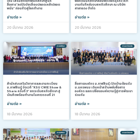
ใหม่ เสริมศักยภาพนักศึกษาสู่นัก
พลักดันนักศึกษาคอมพิวเตอร์ธุรกิจ คว้า
สื่อสาร”ลดปัจจัยเสี่ยงปลอดเหล้าปลอด
งานทันทีหลังจบสหกิจศึกษา ณ บริษัท
พนัน” ก่อนก้าวสู่โลกทำงาน
ศาลาแดง จำกัด
อ่านต่อ »
อ่านต่อ »
20 มีนาคม 2026
20 มีนาคม 2026
ข่าวนักศึกษา
ข่าวมหาวิทยาลัย
สำนักส่งเสริมวิชาการและงานทะเบียน
สื่อสารองค์กร ม.กาฬสินธุ์ เปิดบ้านต้อนรับ
ม.กาฬสินธุ์ จัดเวที “KSU CWIE Show &
ม.นครพนม เดินหน้าสร้างพลังสื่อสาร
Share ครั้งที่ 3” ยกระดับสหกิจศึกษา สู่
องค์กร แลกเปลี่ยนองค์ความรู้สู่การพัฒนา
บัณฑิตพร้อมทำงานในศตวรรษที่ 21
ร่วมกัน
อ่านต่อ »
อ่านต่อ »
18 มีนาคม 2026
18 มีนาคม 2026
ข่าวนักศึกษา
ข่าวมหาวิทยาลัย