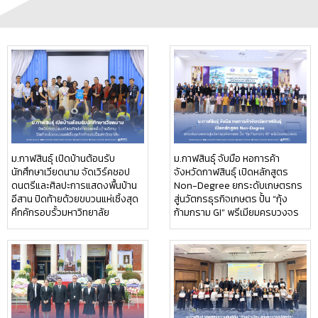
ม.กาฬสินธุ์ เปิดบ้านต้อนรับ
ม.กาฬสินธุ์ จับมือ หอการค้า
นักศึกษาเวียดนาม จัดเวิร์คชอป
จังหวัดกาฬสินธุ์ เปิดหลักสูตร
ดนตรีและศิลปะการแสดงพื้นบ้าน
Non-Degree ยกระดับเกษตรกร
อีสาน ปิดท้ายด้วยขบวนแห่เซิ้งสุด
สู่นวัตกรธุรกิจเกษตร ปั้น “กุ้ง
คึกคักรอบรั้วมหาวิทยาลัย
ก้ามกราม GI” พรีเมียมครบวงจร