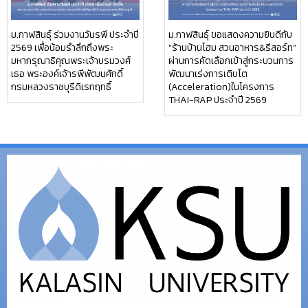
ม.กาฬสินธุ์ ร่วมงานวันรพี ประจำปี
ม.กาฬสินธุ์ ขอแสดงความยินดีกับ
2569 เพื่อน้อมรำลึกถึงพระ
“ร้านบ้านโฮม สวนอาหาร&รีสอร์ท”
มหากรุณาธิคุณพระเจ้าบรมวงศ์
ผ่านการคัดเลือกเข้าสู่กระบวนการ
เธอ พระองค์เจ้ารพีพัฒนศักดิ์
พัฒนาเร่งการเติบโต
กรมหลวงราชบุรีดิเรกฤทธิ์
(Acceleration)ในโครงการ
THAI-RAP ประจำปี 2569