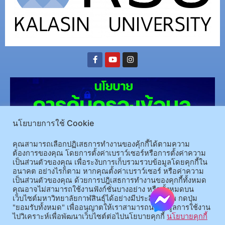
นโยบายการใช้ Cookie
คุณสามารถเลือกปฏิเสธการทำงานของคุ้กกี้ได้ตามความ
ต้องการของคุณ โดยการตั้งค่าเบราว์เซอร์หรือการตั้งค่าความ
เป็นส่วนตัวของคุณ เพื่อระงับการเก็บรวมรวบข้อมูลโดยคุกกี้ใน
(อ.นามน)13 หมู่ 14 ต.สงเปลือย อ.นามน จ.กาฬสินธุ์ 46230
โทรศัพท์ : 043-602-055 โทรสาร :
อนาคต อย่างไรก็ตาม หากคุณตั้งค่าเบราว์เซอร์ หรือค่าความ
เป็นส่วนตัวของคุณ ด้วยการปฎิเสธการทำงานของคุกกี้ทั้งหมด
043-602-044
คุณอาจไม่สามารถใช้งานฟังก์ชั่นบางอย่าง หรือทั้งหมดบน
(อ.เมือง)62/1 ถ.เกษตรสมบูรณ์ ต.กาฬสินธุ์ อ.เมือง จ.กาฬสินธุ์ 46000
โทรศัพท์ 043-811128 08-
เว็บไซต์มหาวิทยาลัยกาฬสินธุ์ได้อย่างมีประสิทธิภาพ กดปุ่ม
64584360 โทรสาร 043-813070
"ยอมรับทั้งหมด" เพื่ออนุญาตให้เราสามารถนำข้อมูลการใช้งาน
ไปวิเคราะห์เพื่อพัฒนาเว็บไซต์ต่อไปนโยบายคุกกี้
นโยบายคุกกี้