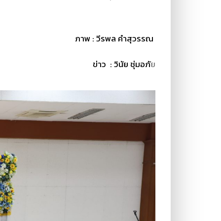
ภาพ : วีรพล คำสุวรรณ
ข่าว : วินัย ชุ่มอภั
ย