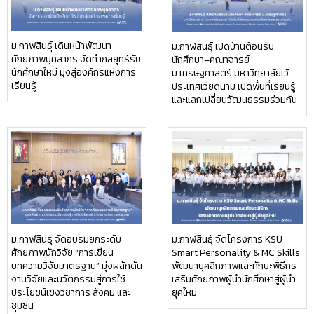
ม.กาฬสินธุ์ เดินหน้าพัฒนา
ม.กาฬสินธุ์ เปิดบ้านต้อนรับ
ศักยภาพบุคลากร จัดทำกลยุทธ์รับ
นักศึกษา–คณาจารย์
นักศึกษาใหม่ มุ่งสู่องค์กรแห่งการ
ม.เศรษฐศาสตร์ มหาวิทยาลัยเว้
เรียนรู้
ประเทศเวียดนาม เปิดพื้นที่เรียนรู้
และแลกเปลี่ยนวัฒนธรรมร่วมกัน
ม.กาฬสินธุ์ จัดอบรมยกระดับ
ม.กาฬสินธุ์ จัดโครงการ KSU
ศักยภาพนักวิจัย “การเขียน
Smart Personality & MC Skills
บทความวิจัยมาตรฐาน” มุ่งผลักดัน
พัฒนาบุคลิกภาพและทักษะพิธีกร
งานวิจัยและนวัตกรรมสู่การใช้
เสริมศักยภาพผู้นำนักศึกษาสู่ผู้นำ
ประโยชน์เชิงวิชาการ สังคม และ
ยุคใหม่
ชุมชน