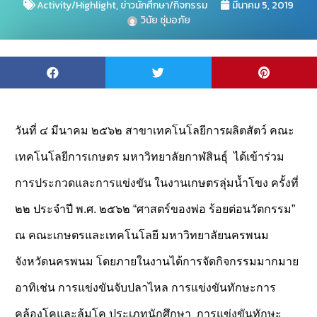
Activity/Highlight
,
ข่าวนักศึกษา/กิจกรรม
มีนาคม 5, 2019
วินัย ชุ่มอภัย
วันที่ ๔ มีนาคม ๒๕๖๒
สาขาเทคโนโลยีการผลิตสัตว์ คณะ
เทคโนโลยีการเกษตร มหาวิทยาลัยกาฬสินธุ์
ได้
เข้าร่วม
การประกวดและการแข่งขัน ในงานเกษตรลุ่มน้ำโขง ครั้งที่
๒๒ ประจำปี พ.ศ. ๒๕๖๒ “ศาสตร์ของพ่อ ร้อยต่อนวัตกรรม”
ณ คณะเกษตรและเทคโนโล
ยี มหาวิทยาลัยนครพนม
จังหวัดนครพนม โดยภายในงานได้การจัดกิจกรรมมากมาย
อาทิเช่น การแข่งขันจับปลาไหล การแข่งขัน
ทักษะการ
คล้องโคและล้มโค ประเภทนักศึกษา
การแข่งขัน
ทักษะ