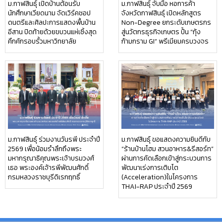
ม.กาฬสินธุ์ เปิดบ้านต้อนรับ
ม.กาฬสินธุ์ จับมือ หอการค้า
นักศึกษาเวียดนาม จัดเวิร์คชอป
จังหวัดกาฬสินธุ์ เปิดหลักสูตร
ดนตรีและศิลปะการแสดงพื้นบ้าน
Non-Degree ยกระดับเกษตรกร
อีสาน ปิดท้ายด้วยขบวนแห่เซิ้งสุด
สู่นวัตกรธุรกิจเกษตร ปั้น “กุ้ง
คึกคักรอบรั้วมหาวิทยาลัย
ก้ามกราม GI” พรีเมียมครบวงจร
ม.กาฬสินธุ์ ร่วมงานวันรพี ประจำปี
ม.กาฬสินธุ์ ขอแสดงความยินดีกับ
2569 เพื่อน้อมรำลึกถึงพระ
“ร้านบ้านโฮม สวนอาหาร&รีสอร์ท”
มหากรุณาธิคุณพระเจ้าบรมวงศ์
ผ่านการคัดเลือกเข้าสู่กระบวนการ
เธอ พระองค์เจ้ารพีพัฒนศักดิ์
พัฒนาเร่งการเติบโต
กรมหลวงราชบุรีดิเรกฤทธิ์
(Acceleration)ในโครงการ
THAI-RAP ประจำปี 2569