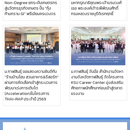
Non-Degree ยกระดับเกษตรกร
มหากรุณาธิคุณพระเจ้าบรมวงศ์
สู่นวัตกรธุรกิจเกษตร ปั้น “กุ้ง
เธอ พระองค์เจ้ารพีพัฒนศักดิ์
ก้ามกราม GI” พรีเมียมครบวงจร
กรมหลวงราชบุรีดิเรกฤทธิ์
ม.กาฬสินธุ์ ขอแสดงความยินดีกับ
ม.กาฬสินธุ์ จับมือ สำนักงานจัดหา
“ร้านบ้านโฮม สวนอาหาร&รีสอร์ท”
งานจังหวัดกาฬสินธุ์ จัดโครงการ
ผ่านการคัดเลือกเข้าสู่กระบวนการ
KSU Career Center มุ่งส่งเสริม
พัฒนาเร่งการเติบโต
ศักยภาพนักศึกษาก่อนเข้าสู่ตลาด
(Acceleration)ในโครงการ
แรงงาน
THAI-RAP ประจำปี 2569