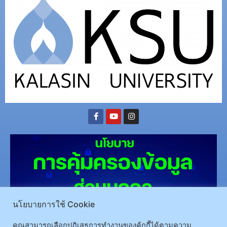
นโยบายการใช้ Cookie
คุณสามารถเลือกปฏิเสธการทำงานของคุ้กกี้ได้ตามความ
(อ.นามน)13 หมู่ 14 ต.สงเปลือย อ.นามน จ.กาฬสินธุ์ 46230
โทรศัพท์ : 043-602-055 โทรสาร :