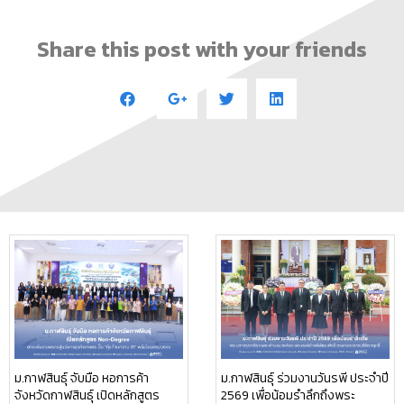
Share this post with your friends
ม.กาฬสินธุ์ จับมือ หอการค้า
ม.กาฬสินธุ์ ร่วมงานวันรพี ประจำปี
จังหวัดกาฬสินธุ์ เปิดหลักสูตร
2569 เพื่อน้อมรำลึกถึงพระ