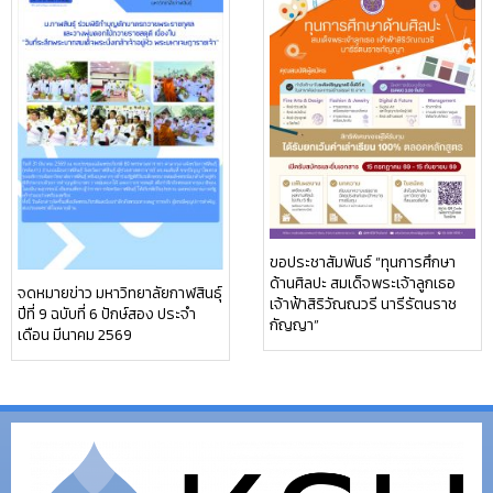
ขอประชาสัมพันธ์ “ทุนการศึกษา
ด้านศิลปะ สมเด็จพระเจ้าลูกเธอ
จดหมายข่าว มหาวิทยาลัยกาฬสินธุ์
เจ้าฟ้าสิริวัณณวรี นารีรัตนราช
ปีที่ 9 ฉบับที่ 6 ปักษ์สอง ประจำ
กัญญา”
เดือน มีนาคม 2569