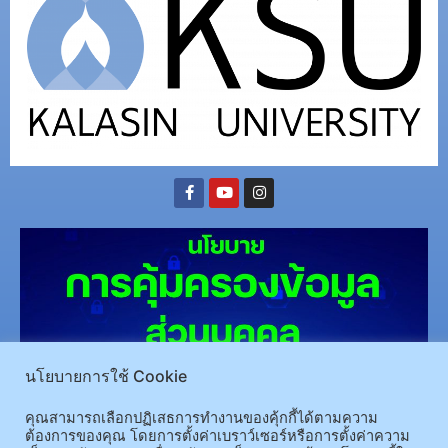
นโยบายการใช้ Cookie
(อ.นามน)13 หมู่ 14 ต.สงเปลือย อ.นามน จ.กาฬสินธุ์ 46230
โทรศัพท์ : 043-602-055 โทรสาร :
คุณสามารถเลือกปฏิเสธการทำงานของคุ้กกี้ได้ตามความ
043-602-044
ต้องการของคุณ โดยการตั้งค่าเบราว์เซอร์หรือการตั้งค่าความ