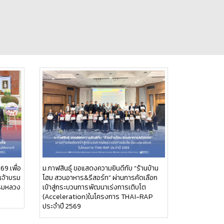
69 เพื่อ
ม.กาฬสินธุ์ ขอแสดงความยินดีกับ “ร้านบ้าน
เจ้าบรม
โฮม สวนอาหาร&รีสอร์ท” ผ่านการคัดเลือก
กรมหลวง
เข้าสู่กระบวนการพัฒนาเร่งการเติบโต
(Acceleration)ในโครงการ THAI-RAP
ประจำปี 2569