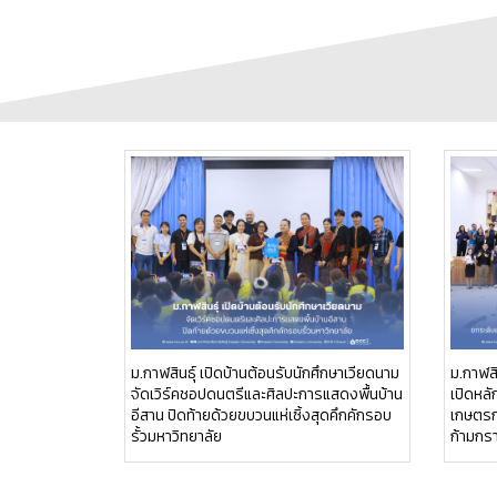
ม.กาฬสินธุ์ เปิดบ้านต้อนรับนักศึกษาเวียดนาม
ม.กาฬสิ
จัดเวิร์คชอปดนตรีและศิลปะการแสดงพื้นบ้าน
เปิดหล
อีสาน ปิดท้ายด้วยขบวนแห่เซิ้งสุดคึกคักรอบ
เกษตรกร
รั้วมหาวิทยาลัย
ก้ามกร