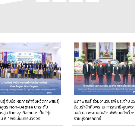
นธุ์ จับมือ หอการค้าจังหวัดกาฬสินธุ์
ม.กาฬสินธุ์ ร่วมงานวันรพี ประจำปี 25
ักสูตร Non-Degree ยกระดับ
น้อมรำลึกถึงพระมหากรุณาธิคุณพระ
สู่นวัตกรธุรกิจเกษตร ปั้น “กุ้ง
วงศ์เธอ พระองค์เจ้ารพีพัฒนศักดิ์ 
าม GI” พรีเมียมครบวงจร
ราชบุรีดิเรกฤทธิ์