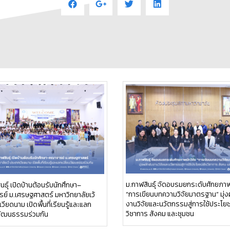
ม.กาฬสินธุ์ จัดอบรมยกระดับศักยภาพ
นธุ์ เปิดบ้านต้อนรับนักศึกษา–
“การเขียนบทความวิจัยมาตรฐาน” มุ่ง
ย์ ม.เศรษฐศาสตร์ มหาวิทยาลัยเว้
งานวิจัยและนวัตกรรมสู่การใช้ประโยช
วียดนาม เปิดพื้นที่เรียนรู้และแลก
วิชาการ สังคม และชุมชน
นวัฒนธรรมร่วมกัน