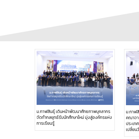
ม.กาฬสินธุ์ เดินหน้าพัฒนาศักยภาพบุคลากร
ม.กาฬสิ
จัดทำกลยุทธ์รับนักศึกษาใหม่ มุ่งสู่องค์กรแห่ง
คณาจาร
การเรียนรู้
ประเทศเ
เปลี่ย