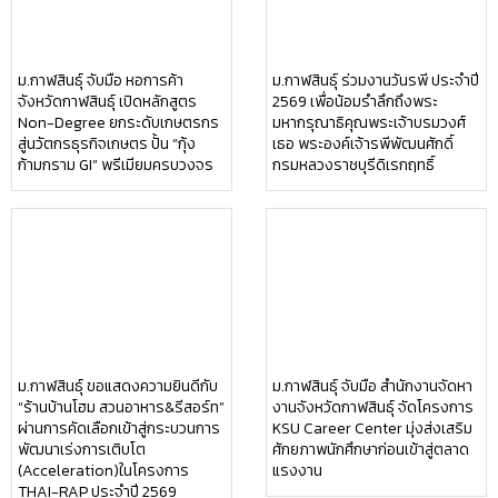
ม.กาฬสินธุ์ จับมือ หอการค้า
ม.กาฬสินธุ์ ร่วมงานวันรพี ประจำปี
จังหวัดกาฬสินธุ์ เปิดหลักสูตร
2569 เพื่อน้อมรำลึกถึงพระ
Non-Degree ยกระดับเกษตรกร
มหากรุณาธิคุณพระเจ้าบรมวงศ์
สู่นวัตกรธุรกิจเกษตร ปั้น “กุ้ง
เธอ พระองค์เจ้ารพีพัฒนศักดิ์
ก้ามกราม GI” พรีเมียมครบวงจร
กรมหลวงราชบุรีดิเรกฤทธิ์
ม.กาฬสินธุ์ ขอแสดงความยินดีกับ
ม.กาฬสินธุ์ จับมือ สำนักงานจัดหา
“ร้านบ้านโฮม สวนอาหาร&รีสอร์ท”
งานจังหวัดกาฬสินธุ์ จัดโครงการ
ผ่านการคัดเลือกเข้าสู่กระบวนการ
KSU Career Center มุ่งส่งเสริม
พัฒนาเร่งการเติบโต
ศักยภาพนักศึกษาก่อนเข้าสู่ตลาด
(Acceleration)ในโครงการ
แรงงาน
THAI-RAP ประจำปี 2569