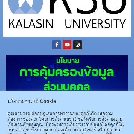
นโยบายการใช้ Cookie
(อ.นามน)13 หมู่ 14 ต.สงเปลือย อ.นามน จ.กาฬสินธุ์ 46230
โทรศัพท์ : 043-602-055 โทรสาร :
คุณสามารถเลือกปฏิเสธการทำงานของคุ้กกี้ได้ตามความ
043-602-044
ต้องการของคุณ โดยการตั้งค่าเบราว์เซอร์หรือการตั้งค่าความ
เป็นส่วนตัวของคุณ เพื่อระงับการเก็บรวมรวบข้อมูลโดยคุกกี้ใน
(อ.เมือง)62/1 ถ.เกษตรสมบูรณ์ ต.กาฬสินธุ์ อ.เมือง จ.กาฬสินธุ์ 46000
โทรศัพท์ 043-811128 08-
อนาคต อย่างไรก็ตาม หากคุณตั้งค่าเบราว์เซอร์ หรือค่าความ
64584360 โทรสาร 043-813070