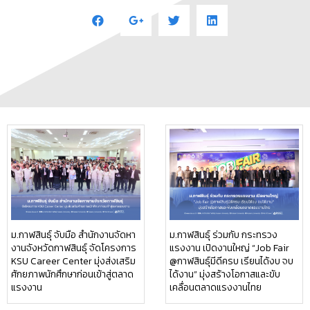
ม.กาฬสินธุ์ จับมือ สำนักงานจัดหา
ม.กาฬสินธุ์ ร่วมกับ กระทรวง
งานจังหวัดกาฬสินธุ์ จัดโครงการ
แรงงาน เปิดงานใหญ่ “Job Fair
KSU Career Center มุ่งส่งเสริม
@กาฬสินธุ์มีดีครบ เรียนได้งบ จบ
ศักยภาพนักศึกษาก่อนเข้าสู่ตลาด
ได้งาน” มุ่งสร้างโอกาสและขับ
แรงงาน
เคลื่อนตลาดแรงงานไทย