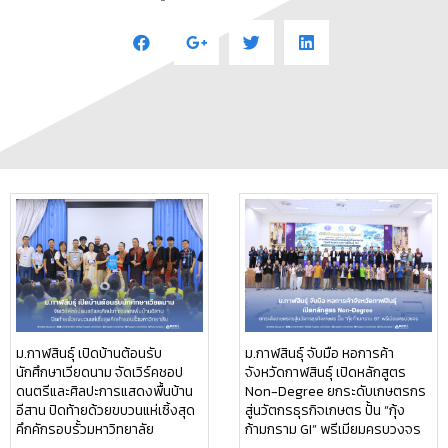
ม.กาฬสินธุ์ เปิดบ้านต้อนรับ
ม.กาฬสินธุ์ จับมือ หอการค้า
นักศึกษาเวียดนาม จัดเวิร์คชอป
จังหวัดกาฬสินธุ์ เปิดหลักสูตร
ดนตรีและศิลปะการแสดงพื้นบ้าน
Non-Degree ยกระดับเกษตรกร
อีสาน ปิดท้ายด้วยขบวนแห่เซิ้งสุด
สู่นวัตกรธุรกิจเกษตร ปั้น “กุ้ง
คึกคักรอบรั้วมหาวิทยาลัย
ก้ามกราม GI” พรีเมียมครบวงจร