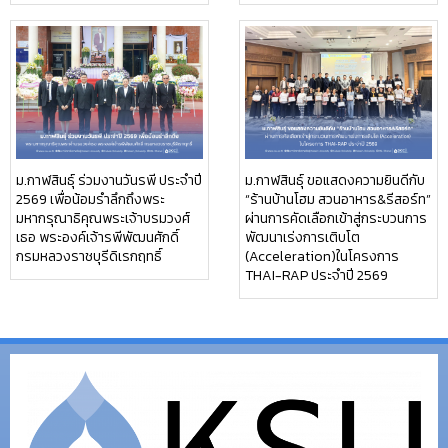
ม.กาฬสินธุ์ ร่วมงานวันรพี ประจำปี
ม.กาฬสินธุ์ ขอแสดงความยินดีกับ
2569 เพื่อน้อมรำลึกถึงพระ
“ร้านบ้านโฮม สวนอาหาร&รีสอร์ท”
มหากรุณาธิคุณพระเจ้าบรมวงศ์
ผ่านการคัดเลือกเข้าสู่กระบวนการ
เธอ พระองค์เจ้ารพีพัฒนศักดิ์
พัฒนาเร่งการเติบโต
กรมหลวงราชบุรีดิเรกฤทธิ์
(Acceleration)ในโครงการ
THAI-RAP ประจำปี 2569