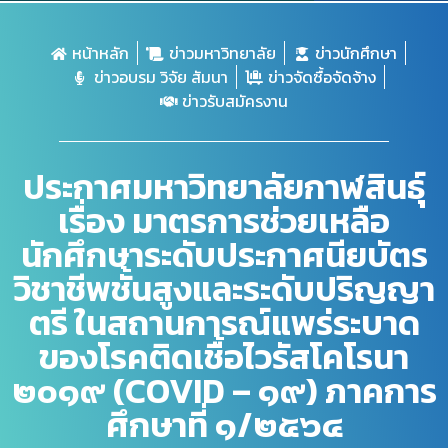
หน้าหลัก
ข่าวมหาวิทยาลัย
ข่าวนักศึกษา
ข่าวอบรม วิจัย สัมนา
ข่าวจัดซื้อจัดจ้าง
ข่าวรับสมัครงาน
ประกาศมหาวิทยาลัยกาฬสินธุ์
เรื่อง มาตรการช่วยเหลือ
นักศึกษาระดับประกาศนียบัตร
วิชาชีพชั้นสูงและระดับปริญญา
ตรี ในสถานการณ์แพร่ระบาด
ของโรคติดเชื้อไวรัสโคโรนา
๒๐๑๙ (COVID – ๑๙) ภาคการ
ศึกษาที่ ๑/๒๕๖๔