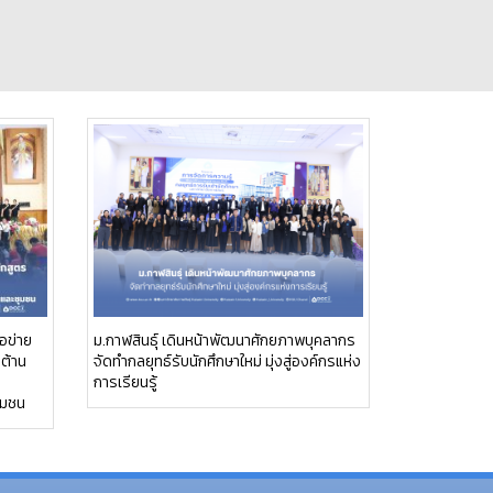
อข่าย
ม.กาฬสินธุ์ เดินหน้าพัฒนาศักยภาพบุคลากร
อต้าน
จัดทำกลยุทธ์รับนักศึกษาใหม่ มุ่งสู่องค์กรแห่ง
การเรียนรู้
ุมชน