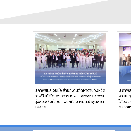
ม.กาฬสินธุ์ จับมือ สำนักงานจัดหางานจังหวัด
ม.กาฬสิ
กาฬสินธุ์ จัดโครงการ KSU Career Center
งานใหญ่
มุ่งส่งเสริมศักยภาพนักศึกษาก่อนเข้าสู่ตลาด
ได้งบ จ
แรงงาน
ตลาดแ