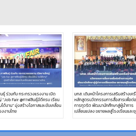
นธุ์ ร่วมกับ กระทรวงแรงงาน เปิด
มกส. เดินหน้าโครงการเสริมสร้างเครื
 “Job Fair @กาฬสินธุ์มีดีครบ เรียน
หลักสูตรนวัตกรรมการสื่อสารเพื่อต่
บได้งาน” มุ่งสร้างโอกาสและขับเคลื่อน
การทุจริต พัฒนานักศึกษาสู่ผู้นำการ
รงงานไทย
เปลี่ยนแปลง ขยายผลสู่โรงเรียนและช