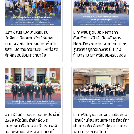
ม.กาฬสินธุ์ เปิดบ้านต้อนรับ
ม.กาฬสินธุ์ จับมือ หอการค้า
นักศึกษาเวียดนาม จัดเวิร์คชอป
จังหวัดกาฬสินธุ์ เปิดหลักสูตร
ดนตรีและศิลปะการแสดงพื้นบ้าน
Non-Degree ยกระดับเกษตรกร
อีสาน ปิดท้ายด้วยขบวนแห่เซิ้งสุด
สู่นวัตกรธุรกิจเกษตร ปั้น “กุ้ง
คึกคักรอบรั้วมหาวิทยาลัย
ก้ามกราม GI” พรีเมียมครบวงจร
ม.กาฬสินธุ์ ร่วมงานวันรพี ประจำปี
ม.กาฬสินธุ์ ขอแสดงความยินดีกับ
2569 เพื่อน้อมรำลึกถึงพระ
“ร้านบ้านโฮม สวนอาหาร&รีสอร์ท”
มหากรุณาธิคุณพระเจ้าบรมวงศ์
ผ่านการคัดเลือกเข้าสู่กระบวนการ
เธอ พระองค์เจ้ารพีพัฒนศักดิ์
พัฒนาเร่งการเติบโต