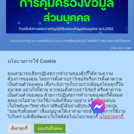
(อ.นามน)13 หมู่ 14 ต.สงเปลือย อ.นามน จ.กาฬสินธุ์ 46230
โทรศัพท์ : 043-602-055 โทรสาร :
043-602-044
(อ.เมือง)62/1 ถ.เกษตรสมบูรณ์ ต.กาฬสินธุ์ อ.เมือง จ.กาฬสินธุ์ 46000
โทรศัพท์ 043-811128 08-
นโยบายการใช้ Cookie
64584360 โทรสาร 043-813070
คุณสามารถเลือกปฏิเสธการทำงานของคุ้กกี้ได้ตามความ
© 2025 All rights Reserved.
ต้องการของคุณ โดยการตั้งค่าเบราว์เซอร์หรือการตั้งค่าความ
เป็นส่วนตัวของคุณ เพื่อระงับการเก็บรวมรวบข้อมูลโดยคุกกี้ใน
อนาคต อย่างไรก็ตาม หากคุณตั้งค่าเบราว์เซอร์ หรือค่าความ
เป็นส่วนตัวของคุณ ด้วยการปฎิเสธการทำงานของคุกกี้ทั้งหมด
คุณอาจไม่สามารถใช้งานฟังก์ชั่นบางอย่าง หรือทั้งหมดบน
เว็บไซต์มหาวิทยาลัยกาฬสินธุ์ได้อย่างมีประสิทธิภาพ กดปุ่ม
"ยอมรับทั้งหมด" เพื่ออนุญาตให้เราสามารถนำข้อมูลการใช้งาน
ไปวิเคราะห์เพื่อพัฒนาเว็บไซต์ต่อไปนโยบายคุกกี้
นโยบายคุกกี้
ตั้งค่าคุกกี้
ยอมรับทั้งหมด