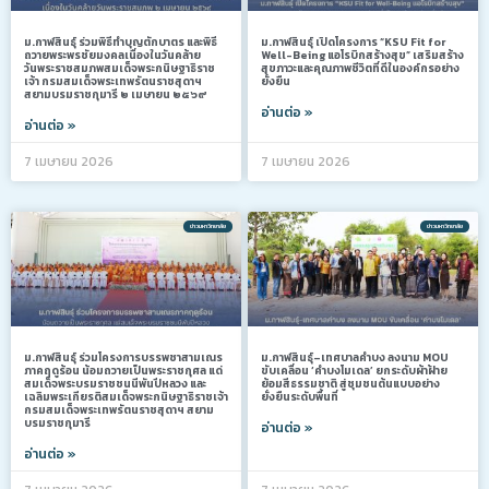
ม.กาฬสินธุ์ ร่วมพิธีทำบุญตักบาตร และพิธี
ม.กาฬสินธุ์ เปิดโครงการ “KSU Fit for
ถวายพระพรชัยมงคลเนื่องในวันคล้าย
Well-Being แอโรบิกสร้างสุข” เสริมสร้าง
วันพระราชสมภพสมเด็จพระกนิษฐาธิราช
สุขภาวะและคุณภาพชีวิตที่ดีในองค์กรอย่าง
เจ้า กรมสมเด็จพระเทพรัตนราชสุดาฯ
ยั่งยืน
สยามบรมราชกุมารี ๒ เมษายน ๒๕๖๙
อ่านต่อ »
อ่านต่อ »
7 เมษายน 2026
7 เมษายน 2026
ข่าวมหาวิทยาลัย
ข่าวมหาวิทยาลัย
ม.กาฬสินธุ์ ร่วมโครงการบรรพชาสามเณร
ม.กาฬสินธุ์–เทศบาลคำบง ลงนาม MOU
ภาคฤดูร้อน น้อมถวายเป็นพระราชกุศล แด่
ขับเคลื่อน ‘คำบงโมเดล’ ยกระดับผ้าฝ้าย
สมเด็จพระบรมราชชนนีพันปีหลวง และ
ย้อมสีธรรมชาติ สู่ชุมชนต้นแบบอย่าง
เฉลิมพระเกียรติสมเด็จพระกนิษฐาธิราชเจ้า
ยั่งยืนระดับพื้นที่
กรมสมเด็จพระเทพรัตนราชสุดาฯ สยาม
บรมราชกุมารี
อ่านต่อ »
อ่านต่อ »