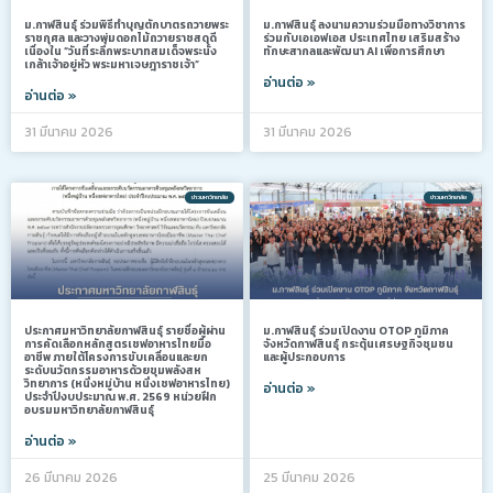
ม.กาฬสินธุ์ ร่วมพิธีทำบุญตักบาตรถวายพระ
ม.กาฬสินธุ์ ลงนามความร่วมมือทางวิชาการ
ราชกุศล และวางพุ่มดอกไม้ถวายราชสดุดี
ร่วมกับเอเอฟเอส ประเทศไทย เสริมสร้าง
เนื่องใน “วันที่ระลึกพระบาทสมเด็จพระนั่ง
ทักษะสากลและพัฒนา AI เพื่อการศึกษา
เกล้าเจ้าอยู่หัว พระมหาเจษฎาราชเจ้า”
อ่านต่อ »
อ่านต่อ »
31 มีนาคม 2026
31 มีนาคม 2026
ข่าวมหาวิทยาลัย
ข่าวมหาวิทยาลัย
ประกาศมหาวิทยาลัยกาฬสินธุ์ รายชื่อผู้ผ่าน
ม.กาฬสินธุ์ ร่วมเปิดงาน OTOP ภูมิภาค
การคัดเลือกหลักสูตรเชฟอาหารไทยมือ
จังหวัดกาฬสินธุ์ กระตุ้นเศรษฐกิจชุมชน
อาชีพ ภายใต้โครงการขับเคลื่อนและยก
และผู้ประกอบการ
ระดับนวัตกรรมอาหารด้วยขุมพลังสห
วิทยาการ (หนึ่งหมู่บ้าน หนึ่งเชฟอาหารไทย)
อ่านต่อ »
ประจำปีงบประมาณ พ.ศ. 2569 หน่วยฝึก
อบรมมหาวิทยาลัยกาฬสินธุ์
อ่านต่อ »
26 มีนาคม 2026
25 มีนาคม 2026