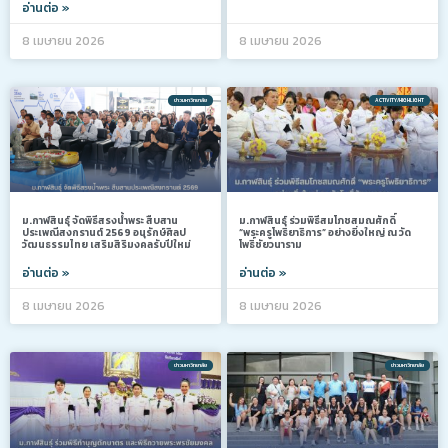
อ่านต่อ »
8 เมษายน 2026
8 เมษายน 2026
ข่าวมหาวิทยาลัย
ACTIVITY/HIGHLIGHT
ม.กาฬสินธุ์ จัดพิธีสรงน้ำพระ สืบสาน
ม.กาฬสินธุ์ ร่วมพิธีสมโภชสมณศักดิ์
ประเพณีสงกรานต์ 2569 อนุรักษ์ศิลป
“พระครูโพธิยาธิการ” อย่างยิ่งใหญ่ ณ วัด
วัฒนธรรมไทย เสริมสิริมงคลรับปีใหม่
โพธิ์ชัยวนาราม
อ่านต่อ »
อ่านต่อ »
8 เมษายน 2026
8 เมษายน 2026
ข่าวมหาวิทยาลัย
ข่าวมหาวิทยาลัย