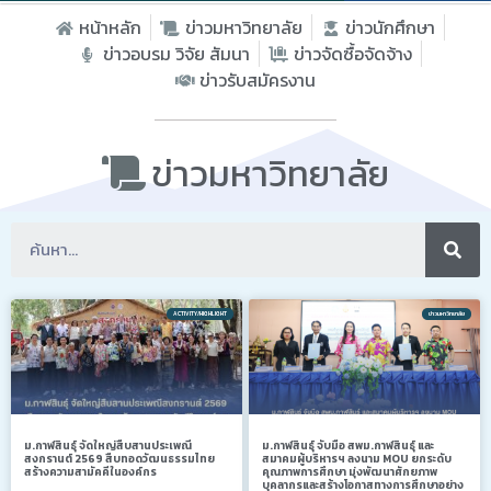
หน้าหลัก
ข่าวมหาวิทยาลัย
ข่าวนักศึกษา
ข่าวอบรม วิจัย สัมนา
ข่าวจัดซื้อจัดจ้าง
ข่าวรับสมัครงาน
ข่าวมหาวิทยาลัย
ACTIVITY/HIGHLIGHT
ข่าวมหาวิทยาลัย
ม.กาฬสินธุ์ จัดใหญ่สืบสานประเพณี
ม.กาฬสินธุ์ จับมือ สพม.กาฬสินธุ์ และ
สงกรานต์ 2569 สืบทอดวัฒนธรรมไทย
สมาคมผู้บริหารฯ ลงนาม MOU ยกระดับ
สร้างความสามัคคีในองค์กร
คุณภาพการศึกษา มุ่งพัฒนาศักยภาพ
บุคลากรและสร้างโอกาสทางการศึกษาอย่าง