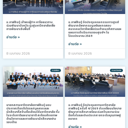
ม.กาฬสินธุ์ เข้าพบผู้ว่าฯ หารือแนวทาง
ม.กาฬสินธุ์ จัดประชุมคณะกรรมการศูนย์
ร่วมพัฒนาจังหวัด มุ่งสู่มหาวิทยาลัยเพื่อ
พัฒนาทรัพยากรมนุษย์และทดสอบ
การพัฒนาเชิงพื้นที่
สมรรถนะวิชาชีพเพื่อร่วมกำหนดทิศทางและ
แผนการดำเนินงานของศูนย์ฯ ใน
ปีงบประมาณ 2569
อ่านต่อ »
อ่านต่อ »
8 เมษายน 2026
8 เมษายน 2026
ข่าวนักศึกษา
ข่าวมหาวิทยาลัย
นายกสภามหาวิทยาลัยกาฬสินธุ์ มอบ
ม.กาฬสินธุ์ จัดประชุมสภามหาวิทยาลัย
ประกาศเกียรติบัตรแก่บุคลากรและ
กาฬสินธุ์ ครั้งที่ 4/2569 ขับเคลื่อนนโยบาย
นักศึกษาที่สร้างชื่อเสียงให้มหาวิทยาลัย ทั้ง
พัฒนาการศึกษา พร้อมเร่งสร้างความร่วม
ในระดับชาติและนานาชาติ สะท้อนศักยภาพ
มือทั้งในและต่างประเทศ ยกระดับคุณภาพสู่
ด้านวิชาการและการพัฒนานักศึกษาอย่าง
อนาคต
รอบด้าน
อ่านต่อ »