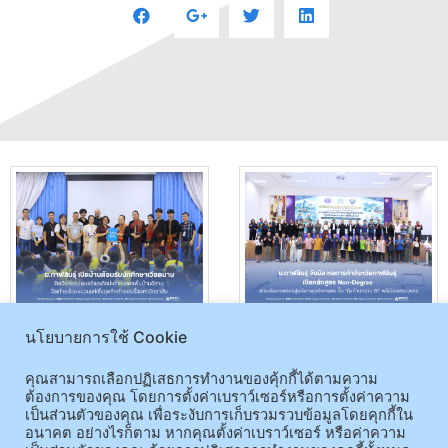
ม.กาฬสินธุ์ เปิดบ้านต้อนรับ
ม.กาฬสินธุ์ จับมือ หอการค้า
นโยบายการใช้ Cookie
นักศึกษาเวียดนาม จัดเวิร์คชอป
จังหวัดกาฬสินธุ์ เปิดหลักสูตร
ดนตรีและศิลปะการแสดงพื้นบ้าน
Non-Degree ยกระดับเกษตรกร
คุณสามารถเลือกปฏิเสธการทำงานของคุ้กกี้ได้ตามความ
อีสาน ปิดท้ายด้วยขบวนแห่เซิ้งสุด
สู่นวัตกรธุรกิจเกษตร ปั้น “กุ้ง
ต้องการของคุณ โดยการตั้งค่าเบราว์เซอร์หรือการตั้งค่าความ
คึกคักรอบรั้วมหาวิทยาลัย
ก้ามกราม GI” พรีเมียมครบวงจร
เป็นส่วนตัวของคุณ เพื่อระงับการเก็บรวมรวบข้อมูลโดยคุกกี้ใน
อนาคต อย่างไรก็ตาม หากคุณตั้งค่าเบราว์เซอร์ หรือค่าความ