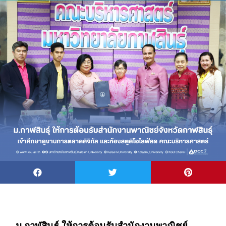
ม.กาฬสินธุ์ ให้การต้อนรับสำนักงานพาณิชย์