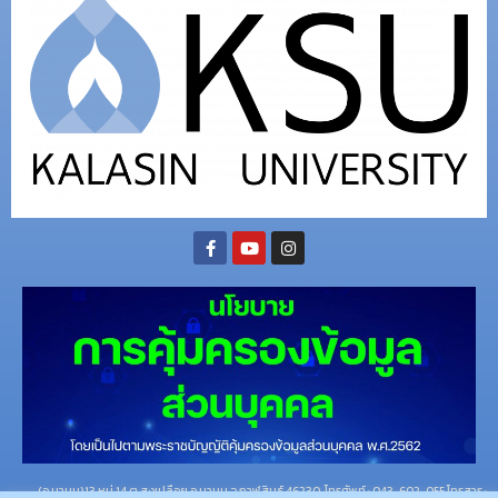
(อ.นามน)13 หมู่ 14 ต.สงเปลือย อ.นามน จ.กาฬสินธุ์ 46230
โทรศัพท์ : 043-602-055 โทรสาร :