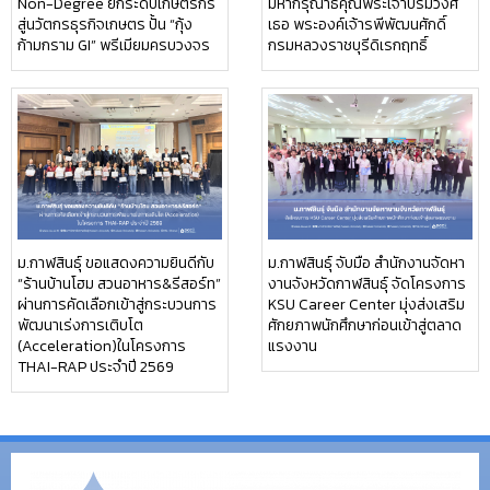
Non-Degree ยกระดับเกษตรกร
มหากรุณาธิคุณพระเจ้าบรมวงศ์
สู่นวัตกรธุรกิจเกษตร ปั้น “กุ้ง
เธอ พระองค์เจ้ารพีพัฒนศักดิ์
ก้ามกราม GI” พรีเมียมครบวงจร
กรมหลวงราชบุรีดิเรกฤทธิ์
ม.กาฬสินธุ์ ขอแสดงความยินดีกับ
ม.กาฬสินธุ์ จับมือ สำนักงานจัดหา
“ร้านบ้านโฮม สวนอาหาร&รีสอร์ท”
งานจังหวัดกาฬสินธุ์ จัดโครงการ
ผ่านการคัดเลือกเข้าสู่กระบวนการ
KSU Career Center มุ่งส่งเสริม
พัฒนาเร่งการเติบโต
ศักยภาพนักศึกษาก่อนเข้าสู่ตลาด
(Acceleration)ในโครงการ
แรงงาน
THAI-RAP ประจำปี 2569